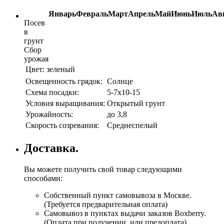
Январь
Февраль
Март
Апрель
Май
Июнь
Июль
Ав
Посев
в
грунт
Сбор
урожая
Цвет:
зеленый
Освещенность грядок:
Солнце
Схема посадки:
5-7x10-15
Условия выращивания:
Открытый грунт
Урожайность:
до 3,8
Скорость созревания:
Среднеспелый
Доставка.
Вы можете получить свой товар следующими
способами:
Собственный пункт самовывоза в Москве.
(Требуется предварительная оплата)
Самовывоз в пунктах выдачи заказов Boxberry.
(Оплата при получении, или предоплата)