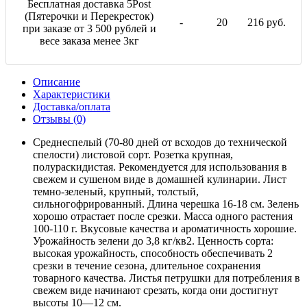
Бесплатная доставка 5Post
(Пятерочки и Перекресток)
-
20
216 руб.
при заказе от 3 500 рублей и
весе заказа менее 3кг
Описание
Характеристики
Доставка/оплата
Отзывы (0)
Среднеспелый (70-80 дней от всходов до технической
спелости) листовой сорт. Розетка крупная,
полураскидистая. Рекомендуется для использования в
свежем и сушеном виде в домашней кулинарии. Лист
темно-зеленый, крупный, толстый,
сильногофрированный. Длина черешка 16-18 см. Зелень
хорошо отрастает после срезки. Масса одного растения
100-110 г. Вкусовые качества и ароматичность хорошие.
Урожайность зелени до 3,8 кг/кв2. Ценность сорта:
высокая урожайность, способность обеспечивать 2
срезки в течение сезона, длительное сохранения
товарного качества. Листья петрушки для потребления в
свежем виде начинают срезать, когда они достигнут
высоты 10—12 см.