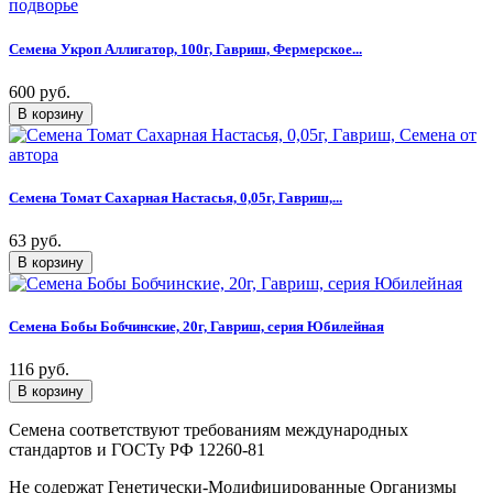
Семена Укроп Аллигатор, 100г, Гавриш, Фермерское...
600 руб.
Семена Томат Сахарная Настасья, 0,05г, Гавриш,...
63 руб.
Семена Бобы Бобчинские, 20г, Гавриш, серия Юбилейная
116 руб.
Семена соответствуют требованиям международных
стандартов и ГОСТу РФ 12260-81
Не содержат Генетически-Модифицированные Организмы