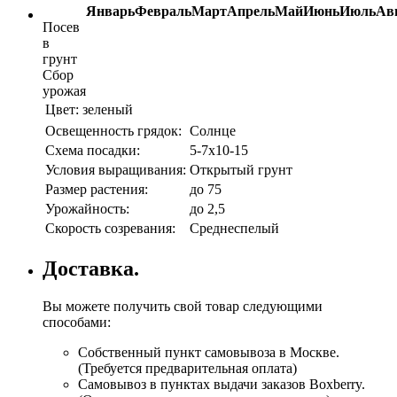
Январь
Февраль
Март
Апрель
Май
Июнь
Июль
Ав
Посев
в
грунт
Сбор
урожая
Цвет:
зеленый
Освещенность грядок:
Солнце
Схема посадки:
5-7x10-15
Условия выращивания:
Открытый грунт
Размер растения:
до 75
Урожайность:
до 2,5
Скорость созревания:
Среднеспелый
Доставка.
Вы можете получить свой товар следующими
способами:
Собственный пункт самовывоза в Москве.
(Требуется предварительная оплата)
Самовывоз в пунктах выдачи заказов Boxberry.