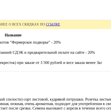
НЕЕ О ВСЕХ СКИДКАХ ПО
ССЫЛКЕ
Название
кетов "Фермерское подворье" - 20%
панией СДЭК и предварительной оплате на сайте - 20%
кресток) при заказе от 3 500 рублей и весе заказа менее 3кг
кой спелости) сорт листовой, кудрявой петрушки. Розетка листье
вная, нежная, очень ароматная, подходит для употребления в све
стает после срезки. Семена высевают с апреля в течение всего 