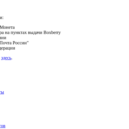
и:
 Монета
а на пунктах выдачи Boxberry
нии
Почта России"
дерации
я
здесь
.