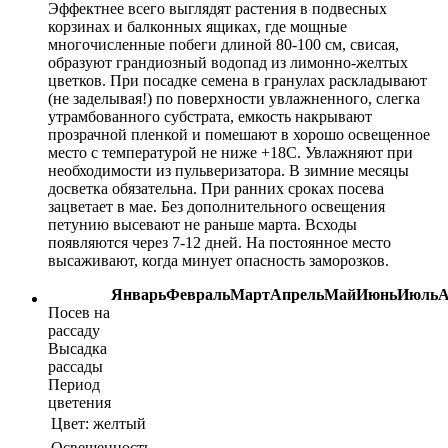
Эффектнее всего выглядят растения в подвесных
корзинах и балконных ящиках, где мощные
многочисленные побеги длиной 80-100 см, свисая,
образуют грандиозный водопад из лимонно-желтых
цветков. При посадке семена в гранулах раскладывают
(не заделывая!) по поверхности увлажненного, слегка
утрамбованного субстрата, емкость накрывают
прозрачной пленкой и помешают в хорошо освещенное
место с температурой не ниже +18С. Увлажняют при
необходимости из пульверизатора. В зимние месяцы
досветка обязательна. При ранних сроках посева
зацветает в мае. Без дополнительного освещения
петунию высевают не раньше марта. Всходы
появляются через 7-12 дней. На постоянное место
высаживают, когда минует опасность заморозков.
Январь
Февраль
Март
Апрель
Май
Июнь
Июль
А
Посев на
рассаду
Высадка
рассады
Период
цветения
Цвет:
желтый
Освещенность