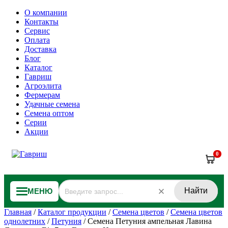
О компании
Контакты
Сервис
Оплата
Доставка
Блог
Каталог
Гавриш
Агроэлита
Фермерам
Удачные семена
Семена оптом
Серии
Акции
0
Найти
МЕНЮ
Главная
/
Каталог продукции
/
Семена цветов
/
Семена цветов
однолетних
/
Петуния
/
Семена Петуния ампельная Лавина