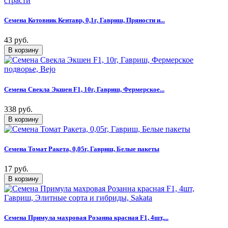
Семена Котовник Кентавр, 0,1г, Гавриш, Пряности и...
43 руб.
Семена Свекла Экшен F1, 10г, Гавриш, Фермерское...
338 руб.
Семена Томат Ракета, 0,05г, Гавриш, Белые пакеты
17 руб.
Семена Примула махровая Розанна красная F1, 4шт,...