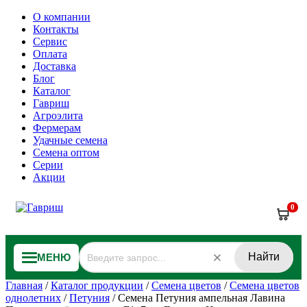
О компании
Контакты
Сервис
Оплата
Доставка
Блог
Каталог
Гавриш
Агроэлита
Фермерам
Удачные семена
Семена оптом
Серии
Акции
0
Найти
МЕНЮ
Главная
/
Каталог продукции
/
Семена цветов
/
Семена цветов
однолетних
/
Петуния
/
Семена Петуния ампельная Лавина