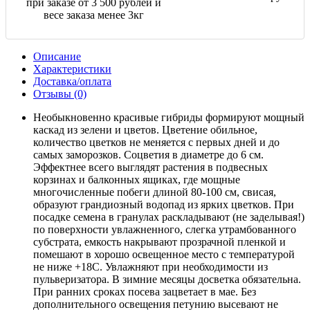
при заказе от 3 500 рублей и
весе заказа менее 3кг
Описание
Характеристики
Доставка/оплата
Отзывы (0)
Необыкновенно красивые гибриды формируют мощный
каскад из зелени и цветов. Цветение обильное,
количество цветков не меняется с первых дней и до
самых заморозков. Соцветия в диаметре до 6 см.
Эффектнее всего выглядят растения в подвесных
корзинах и балконных ящиках, где мощные
многочисленные побеги длиной 80-100 см, свисая,
образуют грандиозный водопад из ярких цветков. При
посадке семена в гранулах раскладывают (не заделывая!)
по поверхности увлажненного, слегка утрамбованного
субстрата, емкость накрывают прозрачной пленкой и
помешают в хорошо освещенное место с температурой
не ниже +18С. Увлажняют при необходимости из
пульверизатора. В зимние месяцы досветка обязательна.
При ранних сроках посева зацветает в мае. Без
дополнительного освещения петунию высевают не