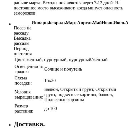
раньше марта. Всходы появляются через 7-12 дней. На
постоянное место высаживают, когда минует опасность
заморозков.
Январь
Февраль
Март
Апрель
Май
Июнь
Июль
А
Посев на
рассаду
Высадка
рассады
Период
цветения
Цвет:
желтый, пурпурный, пурпурный/желтый
Освещенность
Солнце и полутень
грядок:
Схема
15х20
посадки:
Балкон, Открытый грунт, Открытый
Условия
грунт, подвесные корзины, балкон,
выращивания:
Подвесные корзины
Размер
до 100
растения:
Доставка.