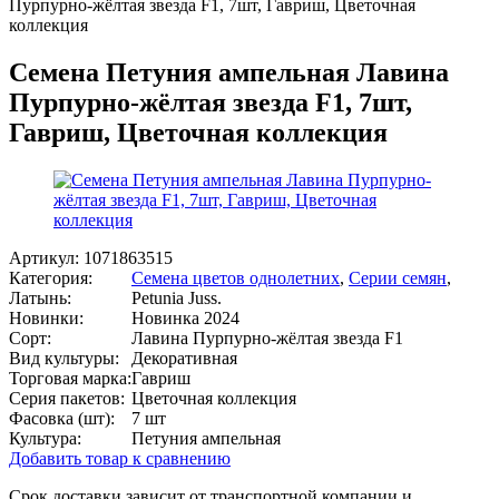
Пурпурно-жёлтая звезда F1, 7шт, Гавриш, Цветочная
коллекция
Семена Петуния ампельная Лавина
Пурпурно-жёлтая звезда F1, 7шт,
Гавриш, Цветочная коллекция
Артикул:
1071863515
Категория:
Семена цветов однолетних
,
Серии семян
,
Латынь:
Petunia Juss.
Новинки:
Новинка 2024
Сорт:
Лавина Пурпурно-жёлтая звезда F1
Вид культуры:
Декоративная
Торговая марка:
Гавриш
Серия пакетов:
Цветочная коллекция
Фасовка (шт):
7 шт
Культура:
Петуния ампельная
Добавить товар к сравнению
Срок доставки зависит от транспортной компании и