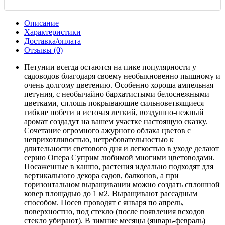
Описание
Характеристики
Доставка/оплата
Отзывы (0)
Петунии всегда остаются на пике популярности у
садоводов благодаря своему необыкновенно пышному и
очень долгому цветению. Особенно хороша ампельная
петуния, с необычайно бархатистыми белоснежными
цветками, сплошь покрывающие сильноветвящиеся
гибкие побеги и источая легкий, воздушно-нежный
аромат создадут на вашем участке настоящую сказку.
Сочетание огромного ажурного облака цветов с
неприхотливостью, нетребовательностью к
длительности светового дня и легкостью в уходе делают
серию Опера Суприм любимой многими цветоводами.
Посаженные в кашпо, растения идеально подходят для
вертикального декора садов, балконов, а при
горизонтальном выращивании можно создать сплошной
ковер площадью до 1 м2. Выращивают рассадным
способом. Посев проводят с января по апрель,
поверхностно, под стекло (после появления всходов
стекло убирают). В зимние месяцы (январь-февраль)