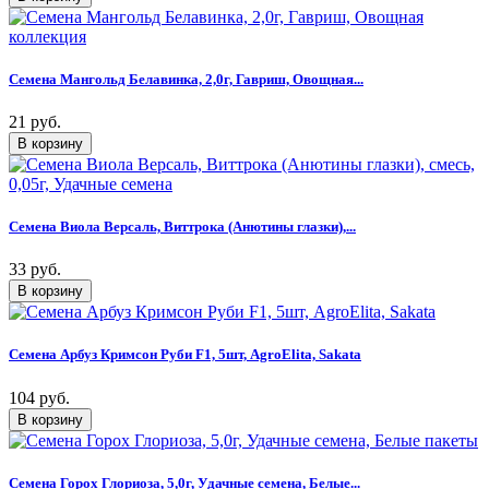
Семена Мангольд Белавинка, 2,0г, Гавриш, Овощная...
21 руб.
Семена Виола Версаль, Виттрока (Анютины глазки),...
33 руб.
Семена Арбуз Кримсон Руби F1, 5шт, AgroElita, Sakata
104 руб.
Семена Горох Глориоза, 5,0г, Удачные семена, Белые...