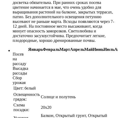
досветка обязательна. При ранних сроках посева
цветение начинается в мае, что очень удобно для
выращивания растений на балконе, закрытых террасах,
патио. Без дополнительного освещения петунию
высевают не раньше марта. Всходы появляются через 7-
12 дней. На постоянное место высаживают, когда
минует опасность заморозков. Светолюбива и
достаточно засухоустойчива. Предпочитает легкие,
плодородные, хорошо дренированные почвы.
Январь
Февраль
Март
Апрель
Май
Июнь
Июль
А
Посев
на
рассаду
Высадка
рассады
Сбор
урожая
Цвет:
белый
Освещенность
Солнце и полутень
грядок:
Схема
20х20
посадки:
Балкон, Открытый грунт, Открытый
Условия