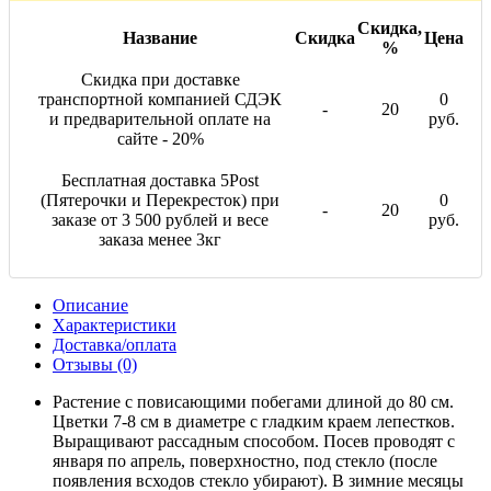
Скидка,
Название
Скидка
Цена
%
Скидка при доставке
транспортной компанией СДЭК
0
-
20
и предварительной оплате на
руб.
сайте - 20%
Бесплатная доставка 5Post
(Пятерочки и Перекресток) при
0
-
20
заказе от 3 500 рублей и весе
руб.
заказа менее 3кг
Описание
Характеристики
Доставка/оплата
Отзывы (0)
Растение c повисающими побегами длиной до 80 см.
Цветки 7-8 см в диаметре с гладким краем лепестков.
Выращивают рассадным способом. Посев проводят с
января по апрель, поверхностно, под стекло (после
появления всходов стекло убирают). В зимние месяцы