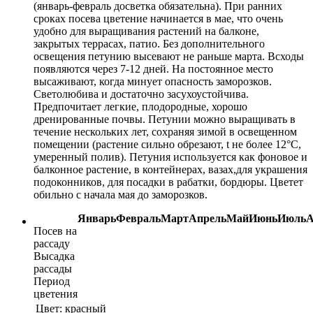
(январь-февраль досветка обязательна). При ранних
сроках посева цветение начинается в мае, что очень
удобно для выращивания растений на балконе,
закрытых террасах, патио. Без дополнительного
освещения петунию высевают не раньше марта. Всходы
появляются через 7-12 дней. На постоянное место
высаживают, когда минует опасность заморозков.
Светолюбива и достаточно засухоустойчива.
Предпочитает легкие, плодородные, хорошо
дренированные почвы. Петунии можно выращивать в
течение нескольких лет, сохраняя зимой в освещенном
помещении (растение сильно обрезают, t не более 12°C,
умеренный полив). Петуния используется как фоновое и
балконное растение, в контейнерах, вазах,для украшения
подоконников, для посадки в рабатки, бордюры. Цветет
обильно с начала мая до заморозков.
Январь
Февраль
Март
Апрель
Май
Июнь
Июль
А
Посев на
рассаду
Высадка
рассады
Период
цветения
Цвет:
красный