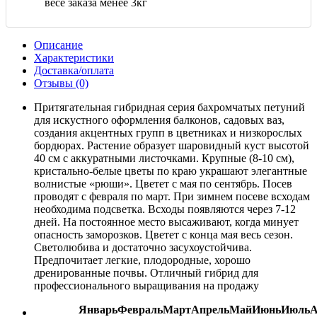
весе заказа менее 3кг
Описание
Характеристики
Доставка/оплата
Отзывы (0)
Притягательная гибридная серия бахромчатых петуний
для искустного оформления балконов, садовых ваз,
создания акцентных групп в цветниках и низкорослых
бордюрах. Растение образует шаровидный куст высотой
40 см с аккуратными листочками. Крупные (8-10 см),
кристально-белые цветы по краю украшают элегантные
волнистые «рюши». Цветет с мая по сентябрь. Посев
проводят с февраля по март. При зимнем посеве всходам
необходима подсветка. Всходы появляются через 7-12
дней. На постоянное место высаживают, когда минует
опасность заморозков. Цветет с конца мая весь сезон.
Светолюбива и достаточно засухоустойчива.
Предпочитает легкие, плодородные, хорошо
дренированные почвы. Отличный гибрид для
профессионального выращивания на продажу
Январь
Февраль
Март
Апрель
Май
Июнь
Июль
А