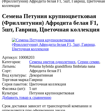
(Фриллитуния) Афродита белая F1, 5шт, Гавриш, Цветочная
коллекция
Семена Петуния крупноцветковая
(Фриллитуния) Афродита белая F1,
5шт, Гавриш, Цветочная коллекция
Артикул:
10008203
Категория:
Семена цветов однолетних
,
Серии семян
,
Латынь:
Petunia hybrida grandiflora fimbriata nana
Сорт:
Афродита белая F1
Вид культуры:
Декоративная
Торговая марка:
Гавриш
Серия пакетов:
Цветочная коллекция
Фасовка (шт):
5 шт
Культура:
Петуния крупноцветковая
Добавить товар к сравнению
Срок доставки зависит от транспортной компании и
определяется при оформлении заказа.