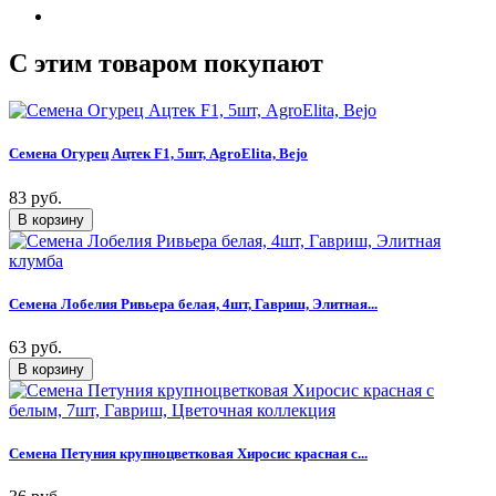
C этим товаром покупают
Семена Огурец Ацтек F1, 5шт, AgroElita, Bejo
83 руб.
Семена Лобелия Ривьера белая, 4шт, Гавриш, Элитная...
63 руб.
Семена Петуния крупноцветковая Хиросис красная с...