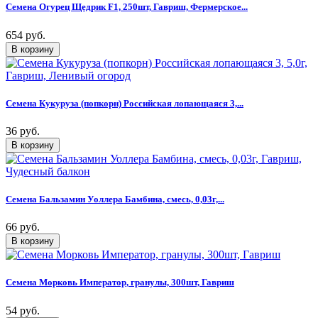
Семена Огурец Щедрик F1, 250шт, Гавриш, Фермерское...
654 руб.
Семена Кукуруза (попкорн) Российская лопающаяся 3,...
36 руб.
Семена Бальзамин Уоллера Бамбина, смесь, 0,03г,...
66 руб.
Семена Морковь Император, гранулы, 300шт, Гавриш
54 руб.