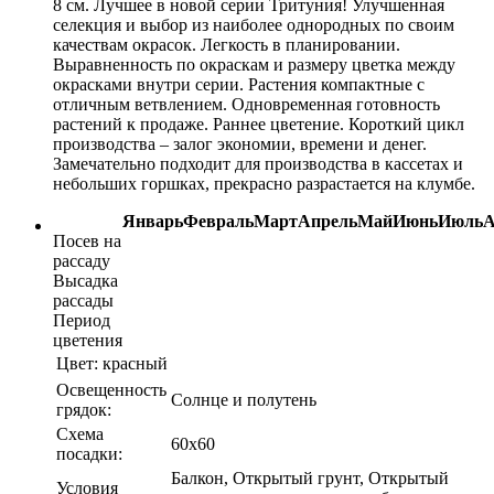
8 см. Лучшее в новой серии Тритуния! Улучшенная
селекция и выбор из наиболее однородных по своим
качествам окрасок. Легкость в планировании.
Выравненность по окраскам и размеру цветка между
окрасками внутри серии. Растения компактные с
отличным ветвлением. Одновременная готовность
растений к продаже. Раннее цветение. Короткий цикл
производства – залог экономии, времени и денег.
Замечательно подходит для производства в кассетах и
небольших горшках, прекрасно разрастается на клумбе.
Январь
Февраль
Март
Апрель
Май
Июнь
Июль
А
Посев на
рассаду
Высадка
рассады
Период
цветения
Цвет:
красный
Освещенность
Солнце и полутень
грядок:
Схема
60х60
посадки:
Балкон, Открытый грунт, Открытый
Условия