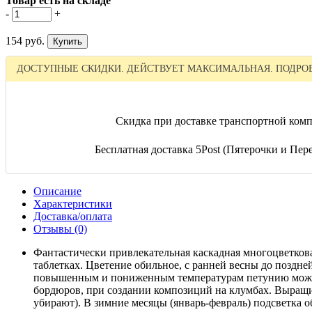
Товар есть на складе
-
+
154 руб.
ДОСТУПНЫЕ СКИДКИ. ДЕЙСТВУЕТ МАКСИМАЛЬНАЯ. ПОДРОБ
Скидка при доставке транспортной комп
Бесплатная доставка 5Post (Пятерочки и Перек
Описание
Характеристики
Доставка/оплата
Отзывы (0)
Фантастически привлекательная каскадная многоцветкова
таблетках. Цветение обильное, с ранней весны до поздн
повышенным и пониженным температурам петунию можно и
бордюров, при создании композиций на клумбах. Выращив
убирают). В зимние месяцы (январь-февраль) подсветка 