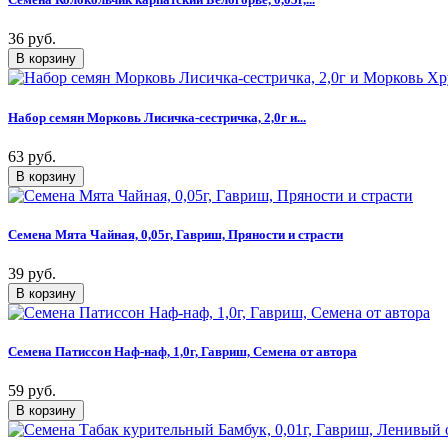
36 руб.
Набор семян Морковь Лисичка-сестричка, 2,0г и...
63 руб.
Семена Мята Чайная, 0,05г, Гавриш, Пряности и страсти
39 руб.
Семена Патиссон Наф-наф, 1,0г, Гавриш, Семена от автора
59 руб.