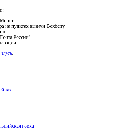
и:
 Монета
а на пунктах выдачи Boxberry
нии
Почта России"
дерации
я
здесь
.