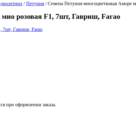
однолетних
/
Петуния
/
Семена Петуния многоцветковая Аморе ми
мио розовая F1, 7шт, Гавриш, Farao
ся при оформлении заказа.