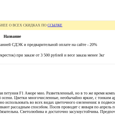
НЕЕ О ВСЕХ СКИДКАХ ПО
ССЫЛКЕ
Название
анией СДЭК и предварительной оплате на сайте - 20%
ресток) при заказе от 3 500 рублей и весе заказа менее 3кг
я петуния F1 Аморе мио. Разветвленный, но в то же время комп
ей осени. Цветки многочисленные, необычайно яркие, с тонким 
спользовать во всех видах цветочного озеленения: в подвесн
ают рассадным способом. Посев проводят с января по апрель по
обязательна. Светолюбива и достаточно засухоустойчива. Предп