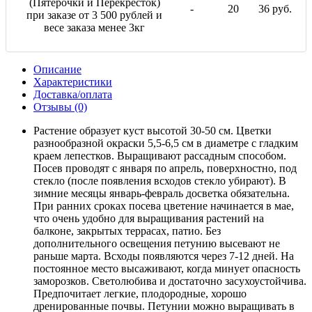
(Пятерочки и Перекресток)
-
20
36 руб.
при заказе от 3 500 рублей и
весе заказа менее 3кг
Описание
Характеристики
Доставка/оплата
Отзывы (0)
Растение образует куст высотой 30-50 см. Цветки
разнообразной окраски 5,5-6,5 см в диаметре с гладким
краем лепестков. Выращивают рассадным способом.
Посев проводят с января по апрель, поверхностно, под
стекло (после появления всходов стекло убирают). В
зимние месяцы январь-февраль досветка обязательна.
При ранних сроках посева цветение начинается в мае,
что очень удобно для выращивания растений на
балконе, закрытых террасах, патио. Без
дополнительного освещения петунию высевают не
раньше марта. Всходы появляются через 7-12 дней. На
постоянное место высаживают, когда минует опасность
заморозков. Светолюбива и достаточно засухоустойчива.
Предпочитает легкие, плодородные, хорошо
дренированные почвы. Петунии можно выращивать в