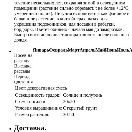
течение нескольких лет, сохраняя зимой в освещенном
помещении (растение сильно обрезают, t не более +12°С,
умеренный полив). Петуния используется как фоновое и
балконное растение, в контейнерах, вазах, для
украшения подоконников, для посадки в рабатки,
бордюры. Цветет обильно с начала мая до заморозков.
Быстро восстанавливает декоративность после сильного
дождя.
Январь
Февраль
Март
Апрель
Май
Июнь
Июль
А
Посев на
рассаду
Высадка
рассады
Период
цветения
Цвет:
декоративная смесь
Освещенность грядок:
Солнце и полутень
Схема посадки:
20х20
Условия выращивания:
Открытый грунт
Размер растения:
30-50
Доставка.