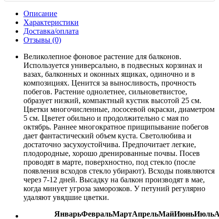
Описание
Характеристики
Доставка/оплата
Отзывы (0)
Великолепное фоновое растение для балконов.
Используется универсально, в подвесных корзинах и
вазах, балконных и оконных ящиках, одиночно и в
композициях. Ценится за выносливость, прочность
побегов. Растение однолетнее, сильноветвистое,
образует низкий, компактный кустик высотой 25 см.
Цветки многочисленные, лососевой окраски, диаметром
5 см. Цветет обильно и продолжительно с мая по
октябрь. Раннее многократное прищипывание побегов
дает фантастический объем куста. Светолюбива и
достаточно засухоустойчива. Предпочитает легкие,
плодородные, хорошо дренированные почвы. Посев
проводят в марте, поверхностно, под стекло (после
появления всходов стекло убирают). Всходы появляются
через 7-12 дней. Высадку на балкон производят в мае,
когда минует угроза заморозков. У петуний регулярно
удаляют увядшие цветки.
Январь
Февраль
Март
Апрель
Май
Июнь
Июль
А