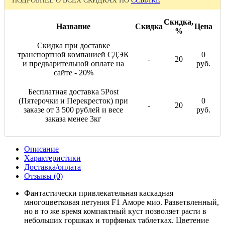
ПОДРОБНЕЕ О ВСЕХ СКИДКАХ ПО
ССЫЛКЕ
Скидка,
Название
Скидка
Цена
%
Скидка при доставке
транспортной компанией СДЭК
0
-
20
и предварительной оплате на
руб.
сайте - 20%
Бесплатная доставка 5Post
(Пятерочки и Перекресток) при
0
-
20
заказе от 3 500 рублей и весе
руб.
заказа менее 3кг
Описание
Характеристики
Доставка/оплата
Отзывы (0)
Фантастически привлекательная каскадная
многоцветковая петуния F1 Аморе мио. Разветвленный,
но в то же время компактный куст позволяет расти в
небольших горшках и торфяных таблетках. Цветение