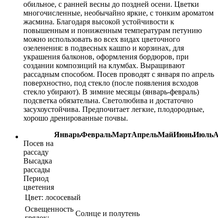
обильное, с ранней весны до поздней осени. Цветки
многочисленные, необычайно яркие, с тонким ароматом
жасмина. Благодаря высокой устойчивости к
повышенным и пониженным температурам петунию
можно использовать во всех видах цветочного
озеленения: в подвесных кашпо и корзинах, для
украшения балконов, оформления бордюров, при
создании композиций на клумбах. Выращивают
рассадным способом. Посев проводят с января по апрель
поверхностно, под стекло (после появления всходов
стекло убирают). В зимние месяцы (январь-февраль)
подсветка обязательна. Светолюбива и достаточно
засухоустойчива. Предпочитает легкие, плодородные,
хорошо дренированные почвы.
Январь
Февраль
Март
Апрель
Май
Июнь
Июль
А
Посев на
рассаду
Высадка
рассады
Период
цветения
Цвет:
лососевый
Освещенность
Солнце и полутень
грядок: