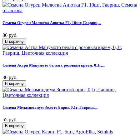
Семена Огурец Малютка Анютка F1, 10шт, Гавриш,...
86 руб.
Семена Астра Мацумото белая с розовым краем, 0,3г,...
36 руб.
Семена Меламподиум Золотой приз, 0,1г, Гавриш,...
55 руб.