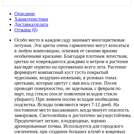
Описание
Характеристики
Доставка/оплата
Отзывы (0)
Особо место в каждом саду занимает многоцветковая
петуния. Эти цветы очень гармонично могут вписаться
в любую композицию, освежив ее своими яркими
необычными красками. Благодаря плотным лепесткам,
цветки не повреждаются дождями и ветром и растения
выглядят опрятно на протяжении всего лета. Растение
формирует компактный куст густо покрытый
чудесными, воздушно-нежными, в розовых тонах
цветками, которые цветут с мая весь сезон. Посев
проводят поверхностно, не заделывая, с февраля по
март, под стекло (после появления всходов стекло
убирают). При зимнем посеве всходам необходима
подсветка. Всходы появляются через 7-12 дней. На
постоянное место высаживают, когда минует опасность
заморозков. Светолюбива и достаточно засухоустойчива.
Предпочитает легкие, плодородные, хорошо
дренированные почвы. Используется для городского
озеленения, при создании больших клумб и ковровых