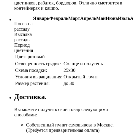
цветников, рабаток, бордюров. Отлично смотрится в
контейнерах и кашпо.
Январь
Февраль
Март
Апрель
Май
Июнь
Июль
А
Посев на
рассаду
Высадка
рассады
Период
цветения
Цвет:
розовый
Освещенность грядок:
Солнце и полутень
Схема посадки:
25х30
Условия выращивания:
Открытый грунт
Размер растения:
до 30
Доставка.
Вы можете получить свой товар следующими
способами:
Собственный пункт самовывоза в Москве.
(Требуется предварительная оплата)