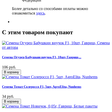
Федерации
Более детально со способами оплаты можно
ознакомиться
здесь
.
C этим товаром покупают
Семена Огурец Бабушкин внучок F1, 10шт, Гавриш,...
106 руб.
Семена Томат Солероссо F1, 5шт, AgroElita, Nunhems
34 руб.