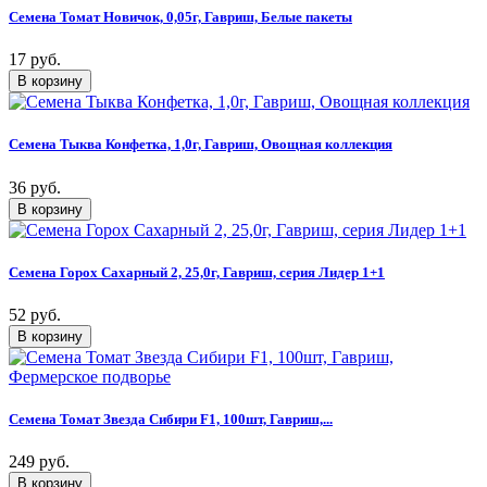
Семена Томат Новичок, 0,05г, Гавриш, Белые пакеты
17 руб.
Семена Тыква Конфетка, 1,0г, Гавриш, Овощная коллекция
36 руб.
Семена Горох Сахарный 2, 25,0г, Гавриш, серия Лидер 1+1
52 руб.
Семена Томат Звезда Сибири F1, 100шт, Гавриш,...
249 руб.