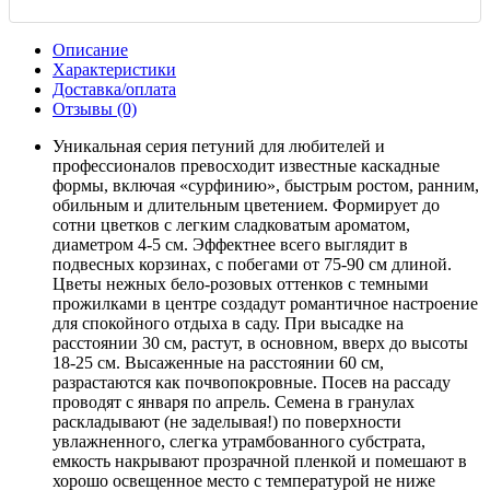
Описание
Характеристики
Доставка/оплата
Отзывы (0)
Уникальная серия петуний для любителей и
профессионалов превосходит известные каскадные
формы, включая «сурфинию», быстрым ростом, ранним,
обильным и длительным цветением. Формирует до
сотни цветков с легким сладковатым ароматом,
диаметром 4-5 см. Эффектнее всего выглядит в
подвесных корзинах, с побегами от 75-90 см длиной.
Цветы нежных бело-розовых оттенков с темными
прожилками в центре создадут романтичное настроение
для спокойного отдыха в саду. При высадке на
расстоянии 30 см, растут, в основном, вверх до высоты
18-25 см. Высаженные на расстоянии 60 см,
разрастаются как почвопокровные. Посев на рассаду
проводят с января по апрель. Семена в гранулах
раскладывают (не заделывая!) по поверхности
увлажненного, слегка утрамбованного субстрата,
емкость накрывают прозрачной пленкой и помешают в
хорошо освещенное место с температурой не ниже