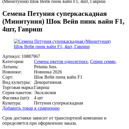
(Минитуния) Шок Вейв пинк вайн F1, 4шт, Гавриш
Семена Петуния суперкаскадная
(Минитуния) Шок Вейв пинк вайн F1,
4шт, Гавриш
Артикул:
10887967
Категория:
Семена цветов однолетних
,
Серии семян
,
Латынь:
Petunia Juss.
Новинки:
Новинка 2026
Сорт:
Шок Вейв пинк вайн F1
Вид культуры:
Декоративная
Торговая марка:
Гавриш
Серия пакетов:
Эксклюзив
Фасовка (шт):
4 шт
Культура:
Петуния суперкаскадная
Добавить товар к сравнению
Срок доставки зависит от транспортной компании и
определяется при оформлении заказа.