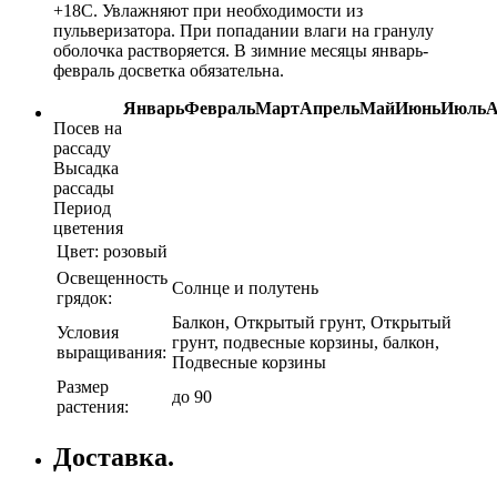
+18С. Увлажняют при необходимости из
пульверизатора. При попадании влаги на гранулу
оболочка растворяется. В зимние месяцы январь-
февраль досветка обязательна.
Январь
Февраль
Март
Апрель
Май
Июнь
Июль
А
Посев на
рассаду
Высадка
рассады
Период
цветения
Цвет:
розовый
Освещенность
Солнце и полутень
грядок:
Балкон, Открытый грунт, Открытый
Условия
грунт, подвесные корзины, балкон,
выращивания:
Подвесные корзины
Размер
до 90
растения:
Доставка.