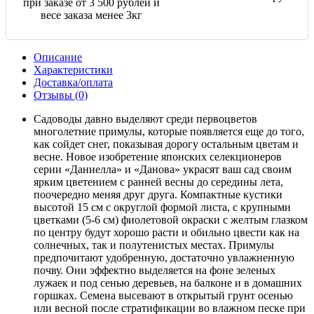
при заказе от 3 500 рублей и
весе заказа менее 3кг
Описание
Характеристики
Доставка/оплата
Отзывы (0)
Садоводы давно выделяют среди первоцветов
многолетние примулы, которые появляется еще до того,
как сойдет снег, показывая дорогу остальным цветам и
весне. Новое изобретение японских селекционеров
серии «Даниелла» и «Данова» украсят ваш сад своим
ярким цветением с ранней весны до середины лета,
поочередно меняя друг друга. Компактные кустики
высотой 15 см с округлой формой листа, с крупными
цветками (5-6 см) фиолетовой окраски с желтым глазком
по центру будут хорошо расти и обильно цвести как на
солнечных, так и полутенистых местах. Примулы
предпочитают удобренную, достаточно увлажненную
почву. Они эффектно выделяется на фоне зеленых
лужаек и под сенью деревьев, на балконе и в домашних
горшках. Семена высевают в открытый грунт осенью
или весной после стратификации во влажном песке при