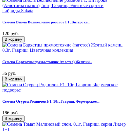
Семена Виола Великолепие розовое F1, Виттрока...
120 руб.
Семена Бархатцы прямостоячие (тагетес) Желтый...
36 руб.
Семена Огурец Родничок F1, 10г, Гавриш, Фермерское...
186 руб.