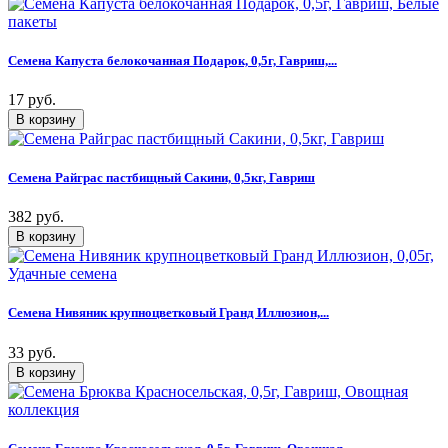
Семена Капуста белокочанная Подарок, 0,5г, Гавриш,...
17 руб.
Семена Райграс пастбищный Сакини, 0,5кг, Гавриш
382 руб.
Семена Нивяник крупноцветковый Гранд Иллюзион,...
33 руб.