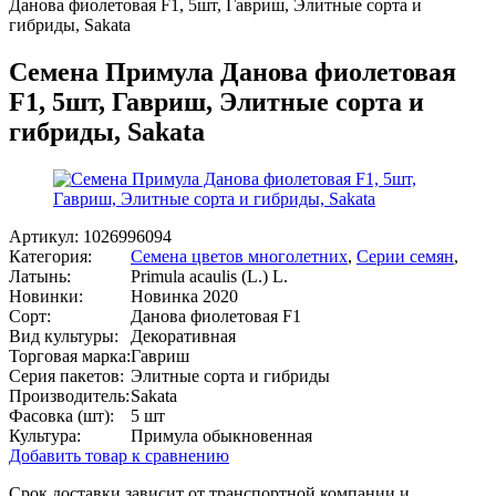
Данова фиолетовая F1, 5шт, Гавриш, Элитные сорта и
гибриды, Sakata
Семена Примула Данова фиолетовая
F1, 5шт, Гавриш, Элитные сорта и
гибриды, Sakata
Артикул:
1026996094
Категория:
Семена цветов многолетних
,
Серии семян
,
Латынь:
Primula acaulis (L.) L.
Новинки:
Новинка 2020
Сорт:
Данова фиолетовая F1
Вид культуры:
Декоративная
Торговая марка:
Гавриш
Серия пакетов:
Элитные сорта и гибриды
Производитель:
Sakata
Фасовка (шт):
5 шт
Культура:
Примула обыкновенная
Добавить товар к сравнению
Срок доставки зависит от транспортной компании и