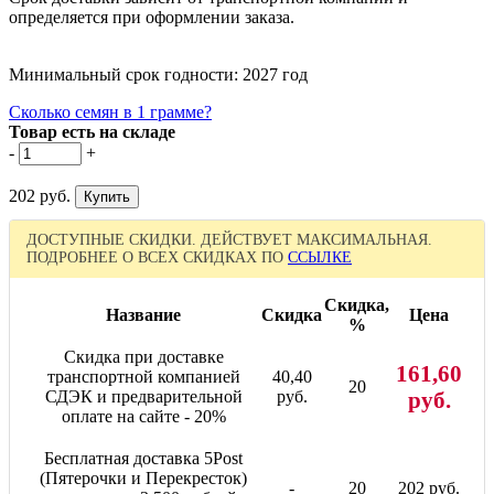
определяется при оформлении заказа.
Минимальный срок годности: 2027 год
Сколько семян в 1 грамме?
Товар есть на складе
-
+
202 руб.
ДОСТУПНЫЕ СКИДКИ. ДЕЙСТВУЕТ МАКСИМАЛЬНАЯ.
ПОДРОБНЕЕ О ВСЕХ СКИДКАХ ПО
ССЫЛКЕ
Скидка,
Название
Скидка
Цена
%
Скидка при доставке
161,60
транспортной компанией
40,40
20
СДЭК и предварительной
руб.
руб.
оплате на сайте - 20%
Бесплатная доставка 5Post
(Пятерочки и Перекресток)
-
20
202 руб.