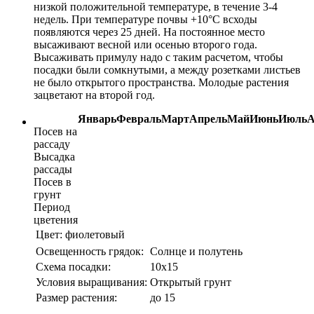
низкой положительной температуре, в течение 3-4
недель. При температуре почвы +10°С всходы
появляются через 25 дней. На постоянное место
высаживают весной или осенью второго года.
Высаживать примулу надо с таким расчетом, чтобы
посадки были сомкнутыми, а между розетками листьев
не было открытого пространства. Молодые растения
зацветают на второй год.
Январь
Февраль
Март
Апрель
Май
Июнь
Июль
А
Посев на
рассаду
Высадка
рассады
Посев в
грунт
Период
цветения
Цвет:
фиолетовый
Освещенность грядок:
Солнце и полутень
Схема посадки:
10х15
Условия выращивания:
Открытый грунт
Размер растения:
до 15