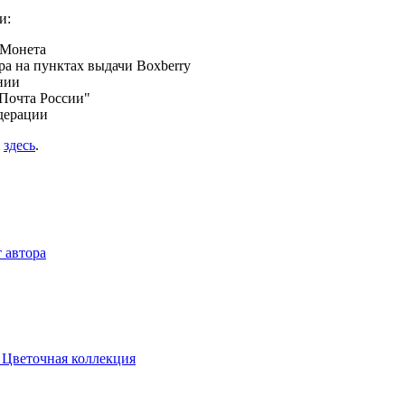
и:
 Монета
а на пунктах выдачи Boxberry
нии
Почта России"
дерации
я
здесь
.