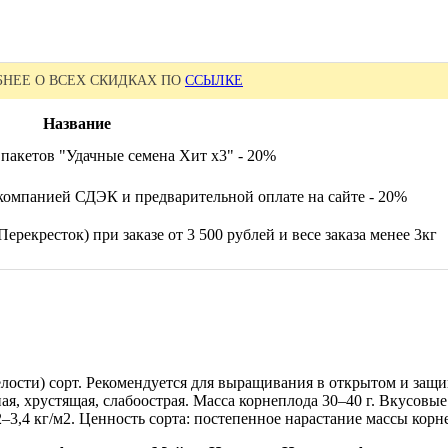
НЕЕ О ВСЕХ СКИДКАХ ПО
ССЫЛКЕ
Название
пакетов "Удачные семена Хит x3" - 20%
компанией СДЭК и предварительной оплате на сайте - 20%
ерекресток) при заказе от 3 500 рублей и весе заказа менее 3кг
елости) сорт. Рекомендуется для выращивания в открытом и за
ная, хрустящая, слабоострая. Масса корнеплода 30–40 г. Вкусовы
2–3,4 кг/м2. Ценность сорта: постепенное нарастание массы кор