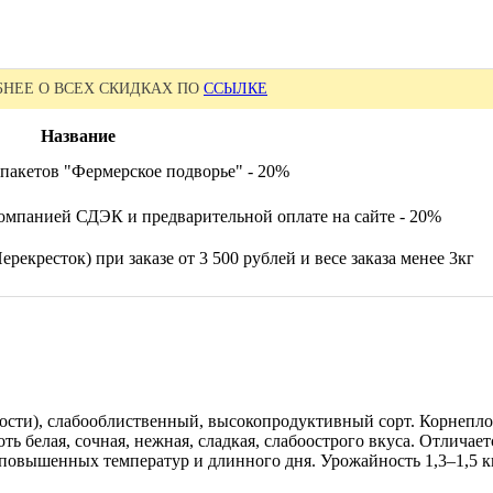
НЕЕ О ВСЕХ СКИДКАХ ПО
ССЫЛКЕ
Название
пакетов "Фермерское подворье" - 20%
омпанией СДЭК и предварительной оплате на сайте - 20%
рекресток) при заказе от 3 500 рублей и весе заказа менее 3кг
лости), слабооблиственный, высокопродуктивный сорт. Корнеплод
ть белая, сочная, нежная, сладкая, слабоострого вкуса. Отлича
повышенных температур и длинного дня. Урожайность 1,3–1,5 кг