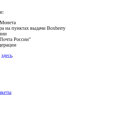
и:
 Монета
а на пунктах выдачи Boxberry
нии
Почта России"
дерации
я
здесь
.