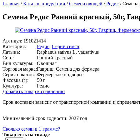
Главная
/
Каталог продукции
/
Семена овощей
/
Редис
/
Семена 
Семена Редис Ранний красный, 50г, Га
Артикул:
191021414
Категория:
Редис
,
Серии семян
,
Латынь:
Raphanus sativus L. var.sativus
Сорт:
Ранний красный
Вид культуры:
Овощная
Торговая марка:
Гавриш, Семена для фермера
Серия пакетов:
Фермерское подворье
Фасовка (г):
50 г
Культура:
Редис
Добавить товар к сравнению
Срок доставки зависит от транспортной компании и определяет
Минимальный срок годности: 2027 год
Сколько семян в 1 грамме?
Товар есть на складе