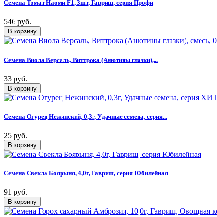
Семена Томат Наоми F1, 3шт, Гавриш, серия Профи
546 руб.
Семена Виола Версаль, Виттрока (Анютины глазки),...
33 руб.
Семена Огурец Нежинский, 0,3г, Удачные семена, серия...
25 руб.
Семена Свекла Боярыня, 4,0г, Гавриш, серия Юбилейная
91 руб.