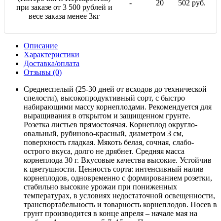
-
20
502 руб.
при заказе от 3 500 рублей и
весе заказа менее 3кг
Описание
Характеристики
Доставка/оплата
Отзывы (0)
Среднеспелый (25-30 дней от всходов до технической
спелости), высокопродуктивный сорт, с быстро
набирающими массу корнеплодами. Рекомендуется для
выращивания в открытом и защищенном грунте.
Розетка листьев прямостоячая. Корнеплод округло-
овальный, рубиново-красный, диаметром 3 см,
поверхность гладкая. Мякоть белая, сочная, слабо-
острого вкуса, долго не дрябнет. Средняя масса
корнеплода 30 г. Вкусовые качества высокие. Устойчив
к цветушности. Ценность сорта: интенсивный налив
корнеплодов, одновременно с формированием розетки,
стабильно высокие урожаи при пониженных
температурах, в условиях недостаточной освещенности,
транспортабельность и товарность корнеплодов. Посев в
грунт производится в конце апреля – начале мая на