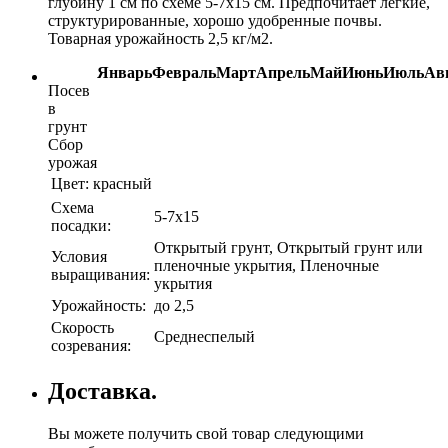
глубину 1 см по схеме 5-7x15 см. Предпочитает легкие,
структурированные, хорошо удобренные почвы.
Товарная урожайность 2,5 кг/м2.
Январь
Февраль
Март
Апрель
Май
Июнь
Июль
Ав
Посев
в
грунт
Сбор
урожая
Цвет:
красный
Схема
5-7х15
посадки:
Открытый грунт, Открытый грунт или
Условия
пленочные укрытия, Пленочные
выращивания:
укрытия
Урожайность:
до 2,5
Скорость
Среднеспелый
созревания:
Доставка.
Вы можете получить свой товар следующими