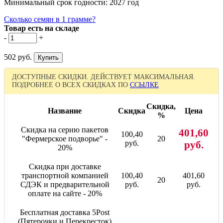
Минимальный срок годности: 2027 год
Сколько семян в 1 грамме?
Товар есть на складе
-
+
502 руб.
ДОСТУПНЫЕ СКИДКИ. ДЕЙСТВУЕТ МАКСИМАЛЬНАЯ.
ПОДРОБНЕЕ О ВСЕХ СКИДКАХ ПО
ССЫЛКЕ
Скидка,
Название
Скидка
Цена
%
Скидка на серию пакетов
401,60
100,40
"Фермерское подворье" -
20
руб.
руб.
20%
Скидка при доставке
транспортной компанией
100,40
401,60
20
СДЭК и предварительной
руб.
руб.
оплате на сайте - 20%
Бесплатная доставка 5Post
(Пятерочки и Перекресток)