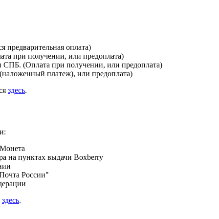
я предварительная оплата)
лата при получении, или предоплата)
и СПБ. (Оплата при получении, или предоплата)
(наложенный платеж), или предоплата)
ься
здесь
.
и:
 Монета
а на пунктах выдачи Boxberry
нии
Почта России"
дерации
я
здесь
.