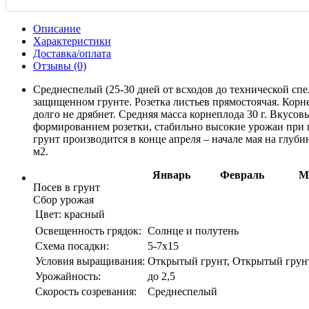
Описание
Характеристики
Доставка/оплата
Отзывы (0)
Среднеспелый (25-30 дней от всходов до технической сп
защищенном грунте. Розетка листьев прямостоячая. Корне
долго не дрябнет. Средняя масса корнеплода 30 г. Вкусо
формированием розетки, стабильно высокие урожаи при п
грунт производится в конце апреля – начале мая на глуб
м2.
Январь
Февраль
М
Посев в грунт
Сбор урожая
Цвет:
красный
Освещенность грядок:
Солнце и полутень
Схема посадки:
5-7х15
Условия выращивания:
Открытый грунт, Открытый грун
Урожайность:
до 2,5
Скорость созревания:
Среднеспелый