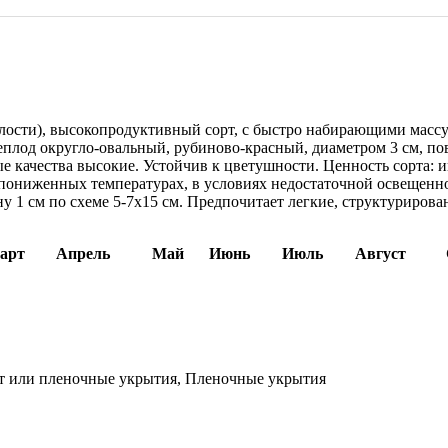
елости), высокопродуктивный сорт, с быстро набирающими масс
плод округло-овальный, рубиново-красный, диаметром 3 см, повер
вые качества высокие. Устойчив к цветушности. Ценность сорта:
ониженных температурах, в условиях недостаточной освещеннос
ину 1 см по схеме 5-7x15 см. Предпочитает легкие, структуриров
арт
Апрель
Май
Июнь
Июль
Август
т или пленочные укрытия, Пленочные укрытия