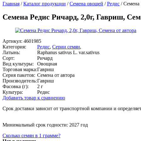
Главная
/
Каталог продукции
/
Семена овощей
/
Редис
/
Семена 
Семена Редис Ричард, 2,0г, Гавриш, Сем
Артикул:
4601985
Категория:
Редис
,
Серии семян
,
Латынь:
Raphanus sativus L. var.sativus
Сорт:
Ричард
Вид культуры:
Овощная
Торговая марка:
Гавриш
Серия пакетов:
Семена от автора
Производитель:
Гавриш
Фасовка (г):
2 г
Культура:
Редис
Добавить товар к сравнению
Срок доставки зависит от транспортной компании и определяет
Минимальный срок годности: 2027 год
Сколько семян в 1 грамме?