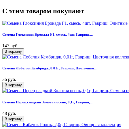
C этим товаром покупают
Семена Глоксиния Брокада F1, смесь, 4шт, Гавриш,...
147 руб.
Семена Лобелия Кембридж, 0,01г, Гавриш, Цветочная...
36 руб.
Семена Перец сладкий Золотая осень, 0,1г, Гавриш,...
48 руб.