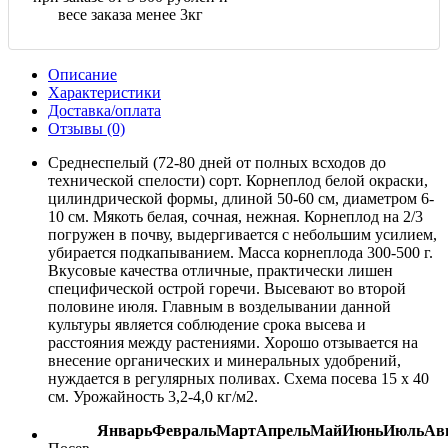
весе заказа менее 3кг
Описание
Характеристики
Доставка/оплата
Отзывы (0)
Среднеспелый (72-80 дней от полных всходов до
технической спелости) сорт. Корнеплод белой окраски,
цилиндрической формы, длиной 50-60 см, диаметром 6-
10 см. Мякоть белая, сочная, нежная. Корнеплод на 2/3
погружен в почву, выдергивается с небольшим усилием,
убирается подкапыванием. Масса корнеплода 300-500 г.
Вкусовые качества отличные, практически лишен
специфической острой горечи. Высевают во второй
половине июля. Главным в возделывании данной
культуры является соблюдение срока высева и
расстояния между растениями. Хорошо отзывается на
внесение органических и минеральных удобрений,
нуждается в регулярных поливах. Схема посева 15 x 40
см. Урожайность 3,2-4,0 кг/м2.
Январь
Февраль
Март
Апрель
Май
Июнь
Июль
Ав