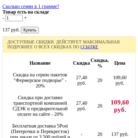
Сколько семян в 1 грамме?
Товар есть на складе
-
+
137 руб.
ДОСТУПНЫЕ СКИДКИ. ДЕЙСТВУЕТ МАКСИМАЛЬНАЯ.
ПОДРОБНЕЕ О ВСЕХ СКИДКАХ ПО
ССЫЛКЕ
Скидка,
Название
Скидка
Цена
%
Скидка на серию пакетов
27,40
109,60
"Фермерское подворье" -
20
руб.
руб.
20%
Скидка при доставке
109,60
транспортной компанией
27,40
20
СДЭК и предварительной
руб.
руб.
оплате на сайте - 20%
Бесплатная доставка 5Post
(Пятерочки и Перекресток)
-
20
137 руб.
при заказе от 3 500 рублей и