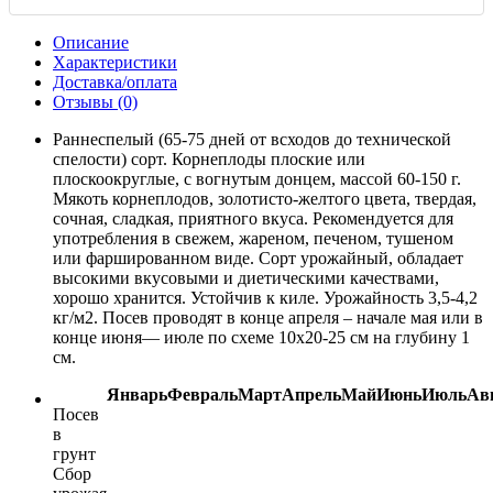
Описание
Характеристики
Доставка/оплата
Отзывы (0)
Раннеспелый (65-75 дней от всходов до технической
спелости) сорт. Корнеплоды плоские или
плоскоокруглые, с вогнутым донцем, массой 60-150 г.
Мякоть корнеплодов, золотисто-желтого цвета, твердая,
сочная, сладкая, приятного вкуса. Рекомендуется для
употребления в свежем, жареном, печеном, тушеном
или фаршированном виде. Сорт урожайный, обладает
высокими вкусовыми и диетическими качествами,
хорошо хранится. Устойчив к киле. Урожайность 3,5-4,2
кг/м2. Посев проводят в конце апреля – начале мая или в
конце июня— июле по схеме 10х20-25 см на глубину 1
см.
Январь
Февраль
Март
Апрель
Май
Июнь
Июль
Ав
Посев
в
грунт
Сбор