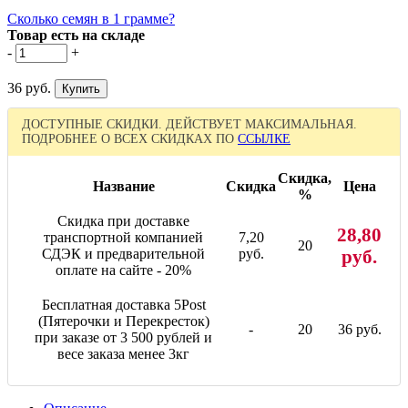
Сколько семян в 1 грамме?
Товар есть на складе
-
+
36 руб.
ДОСТУПНЫЕ СКИДКИ. ДЕЙСТВУЕТ МАКСИМАЛЬНАЯ.
ПОДРОБНЕЕ О ВСЕХ СКИДКАХ ПО
ССЫЛКЕ
Скидка,
Название
Скидка
Цена
%
Скидка при доставке
28,80
транспортной компанией
7,20
20
СДЭК и предварительной
руб.
руб.
оплате на сайте - 20%
Бесплатная доставка 5Post
(Пятерочки и Перекресток)
-
20
36 руб.
при заказе от 3 500 рублей и
весе заказа менее 3кг