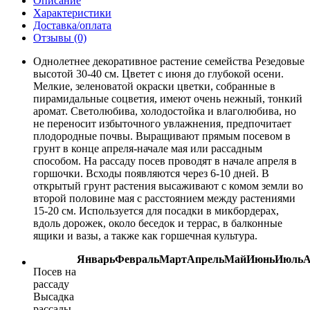
Описание
Характеристики
Доставка/оплата
Отзывы (0)
Однолетнее декоративное растение семейства Резедовые
высотой 30-40 см. Цветет с июня до глубокой осени.
Мелкие, зеленоватой окраски цветки, собранные в
пирамидальные соцветия, имеют очень нежный, тонкий
аромат. Светолюбива, холодостойка и влаголюбива, но
не переносит избыточного увлажнения, предпочитает
плодородные почвы. Выращивают прямым посевом в
грунт в конце апреля-начале мая или рассадным
способом. На рассаду посев проводят в начале апреля в
горшочки. Всходы появляются через 6-10 дней. В
открытый грунт растения высаживают с комом земли во
второй половине мая с расстоянием между растениями
15-20 см. Используется для посадки в микбордерах,
вдоль дорожек, около беседок и террас, в балконные
ящики и вазы, а также как горшечная культура.
Январь
Февраль
Март
Апрель
Май
Июнь
Июль
А
Посев на
рассаду
Высадка
рассады