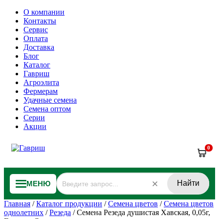
О компании
Контакты
Сервис
Оплата
Доставка
Блог
Каталог
Гавриш
Агроэлита
Фермерам
Удачные семена
Семена оптом
Серии
Акции
0
Найти
МЕНЮ
Главная
/
Каталог продукции
/
Семена цветов
/
Семена цветов
однолетних
/
Резеда
/
Семена Резеда душистая Хавская, 0,05г,