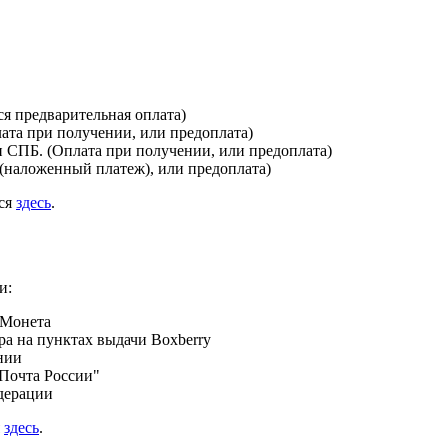
я предварительная оплата)
лата при получении, или предоплата)
и СПБ. (Оплата при получении, или предоплата)
(наложенный платеж), или предоплата)
ься
здесь
.
и:
 Монета
а на пунктах выдачи Boxberry
нии
Почта России"
дерации
я
здесь
.