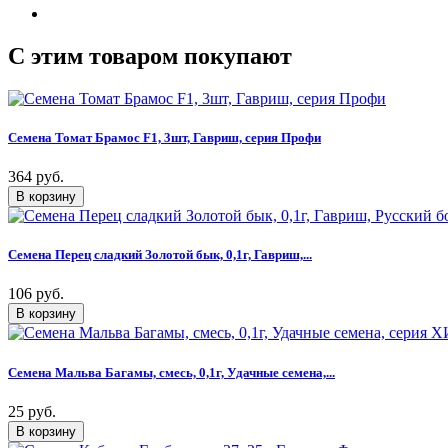
C этим товаром покупают
Семена Томат Брамос F1, 3шт, Гавриш, серия Профи
364 руб.
Семена Перец сладкий Золотой бык, 0,1г, Гавриш,...
106 руб.
Семена Мальва Багамы, смесь, 0,1г, Удачные семена,...
25 руб.