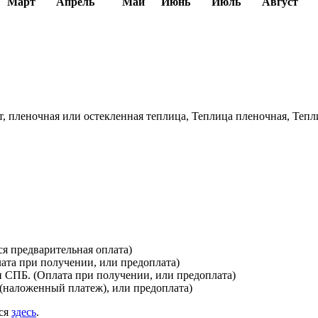
Март
Апрель
Май
Июнь
Июль
Август
 пленочная или остекленная теплица, Теплица пленочная, Тепл
я предварительная оплата)
лата при получении, или предоплата)
и СПБ. (Оплата при получении, или предоплата)
(наложенный платеж), или предоплата)
ься
здесь
.