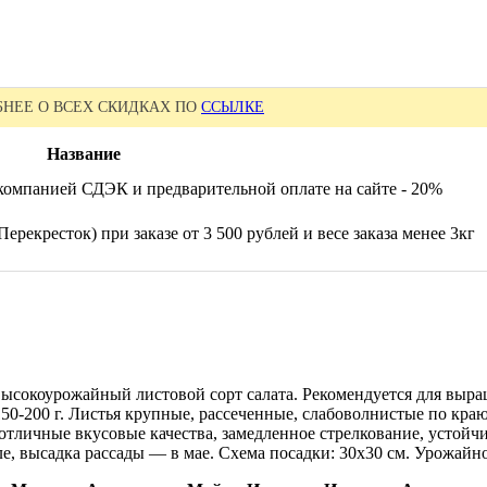
НЕЕ О ВСЕХ СКИДКАХ ПО
ССЫЛКЕ
Название
компанией СДЭК и предварительной оплате на сайте - 20%
ерекресток) при заказе от 3 500 рублей и весе заказа менее 3кг
 высокоурожайный листовой сорт салата. Рекомендуется для выр
150-200 г. Листья крупные, рассеченные, слабоволнистые по кра
отличные вкусовые качества, замедленное стрелкование, устойчи
е, высадка рассады — в мае. Схема посадки: 30х30 см. Урожайнос