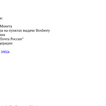
и:
 Монета
а на пунктах выдачи Boxberry
нии
Почта России"
дерации
я
здесь
.