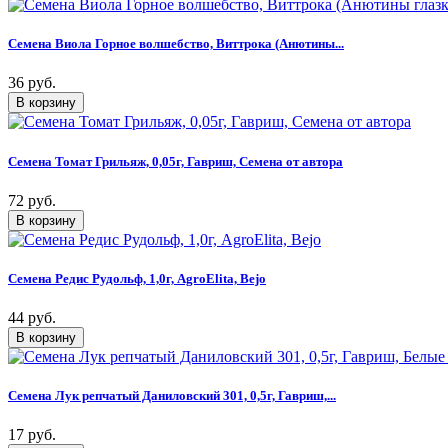
Семена Виола Горное волшебство, Виттрока (Анютины...
36 руб.
Семена Томат Грильяж, 0,05г, Гавриш, Семена от автора
72 руб.
Семена Редис Рудольф, 1,0г, AgroElita, Bejo
44 руб.
Семена Лук репчатый Даниловский 301, 0,5г, Гавриш,...
17 руб.