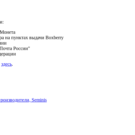
и:
 Монета
а на пунктах выдачи Boxberry
нии
Почта России"
дерации
я
здесь
.