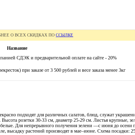
НЕЕ О ВСЕХ СКИДКАХ ПО
ССЫЛКЕ
Название
панией СДЭК и предварительной оплате на сайте - 20%
екресток) при заказе от 3 500 рублей и весе заказа менее 3кг
красно подходят для различных салатов, блюд, служат украшение
ысота розетки 30-33 см, диаметр 25-29 см. Листья крупные, зел
 белые. Для непрерывного получения зелени —с июня до осени п
еле, высадку растений производят в мае–июне. Схема посадки: 25