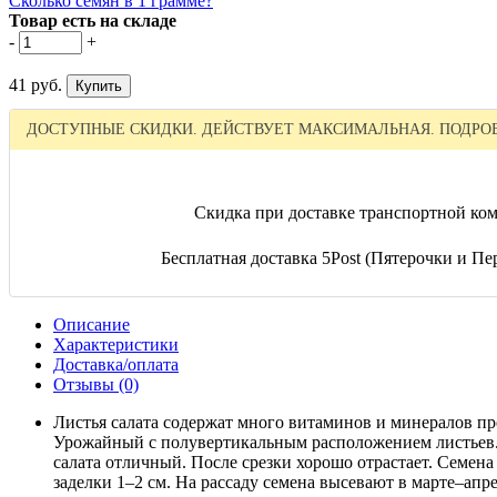
Сколько семян в 1 грамме?
Товар есть на складе
-
+
41 руб.
ДОСТУПНЫЕ СКИДКИ. ДЕЙСТВУЕТ МАКСИМАЛЬНАЯ. ПОДРОБ
Скидка при доставке транспортной ком
Бесплатная доставка 5Post (Пятерочки и Пер
Описание
Характеристики
Доставка/оплата
Отзывы (0)
Листья салата содержат много витаминов и минералов пре
Урожайный с полувертикальным расположением листьев. В
салата отличный. После срезки хорошо отрастает. Семена
заделки 1–2 см. На рассаду семена высевают в марте–апр