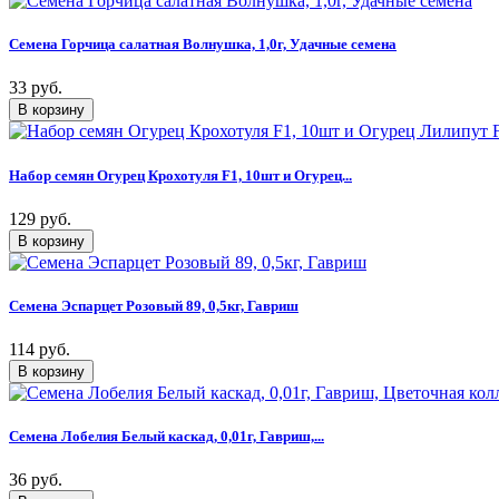
Семена Горчица салатная Волнушка, 1,0г, Удачные семена
33 руб.
Набор семян Огурец Крохотуля F1, 10шт и Огурец...
129 руб.
Семена Эспарцет Розовый 89, 0,5кг, Гавриш
114 руб.
Семена Лобелия Белый каскад, 0,01г, Гавриш,...
36 руб.