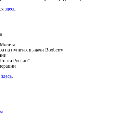
ься
здесь
.
и:
 Монета
а на пунктах выдачи Boxberry
нии
Почта России"
дерации
я
здесь
.