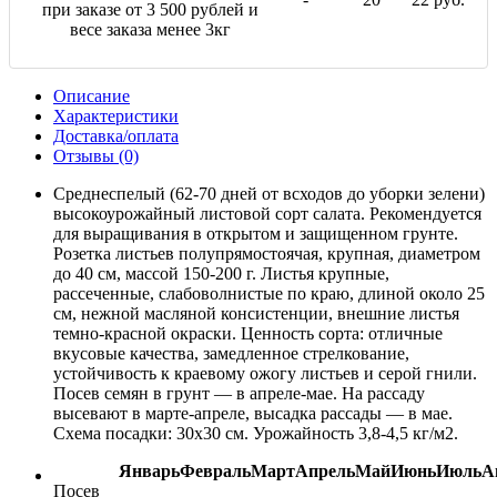
при заказе от 3 500 рублей и
весе заказа менее 3кг
Описание
Характеристики
Доставка/оплата
Отзывы (0)
Среднеспелый (62-70 дней от всходов до уборки зелени)
высокоурожайный листовой сорт салата. Рекомендуется
для выращивания в открытом и защищенном грунте.
Розетка листьев полупрямостоячая, крупная, диаметром
до 40 см, массой 150-200 г. Листья крупные,
рассеченные, слабоволнистые по краю, длиной около 25
см, нежной масляной консистенции, внешние листья
темно-красной окраски. Ценность сорта: отличные
вкусовые качества, замедленное стрелкование,
устойчивость к краевому ожогу листьев и серой гнили.
Посев семян в грунт — в апреле-мае. На рассаду
высевают в марте-апреле, высадка рассады — в мае.
Схема посадки: 30х30 см. Урожайность 3,8-4,5 кг/м2.
Январь
Февраль
Март
Апрель
Май
Июнь
Июль
А
Посев