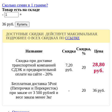
Сколько семян в 1 грамме?
Товар есть на складе
-
+
36 руб.
ДОСТУПНЫЕ СКИДКИ. ДЕЙСТВУЕТ МАКСИМАЛЬНАЯ.
ПОДРОБНЕЕ О ВСЕХ СКИДКАХ ПО
ССЫЛКЕ
Скидка,
Название
Скидка
Цена
%
Скидка при доставке
28,80
транспортной компанией
7,20
20
СДЭК и предварительной
руб.
руб.
оплате на сайте - 20%
Бесплатная доставка 5Post
(Пятерочки и Перекресток)
-
20
36 руб.
при заказе от 3 500 рублей и
весе заказа менее 3кг