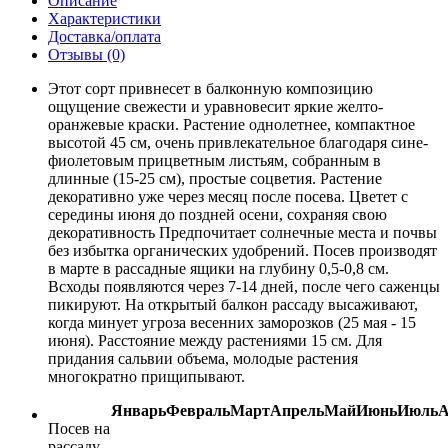
Описание
Характеристики
Доставка/оплата
Отзывы (0)
Этот сорт привнесет в балконную композицию
ощущение свежести и уравновесит яркие желто-
оранжевые краски. Растение однолетнее, компактное
высотой 45 см, очень привлекательное благодаря сине-
фиолетовым прицветным листьям, собранным в
длинные (15-25 см), простые соцветия. Растение
декоративно уже через месяц после посева. Цветет с
середины июня до поздней осени, сохраняя свою
декоративность Предпочитает солнечные места и почвы
без избытка органических удобрений. Посев производят
в марте в рассадные ящики на глубину 0,5-0,8 см.
Всходы появляются через 7-14 дней, после чего саженцы
пикируют. На открытый балкон рассаду высаживают,
когда минует угроза весенних заморозков (25 мая - 15
июня). Расстояние между растениями 15 см. Для
придания сальвии объема, молодые растения
многократно прищипывают.
Январь
Февраль
Март
Апрель
Май
Июнь
Июль
А
Посев на
рассаду