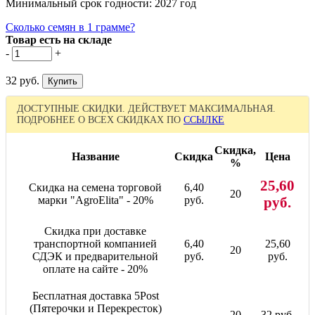
Минимальный срок годности: 2027 год
Сколько семян в 1 грамме?
Товар есть на складе
-
+
32 руб.
ДОСТУПНЫЕ СКИДКИ. ДЕЙСТВУЕТ МАКСИМАЛЬНАЯ.
ПОДРОБНЕЕ О ВСЕХ СКИДКАХ ПО
ССЫЛКЕ
Скидка,
Название
Скидка
Цена
%
25,60
Скидка на семена торговой
6,40
20
марки "AgroElita" - 20%
руб.
руб.
Скидка при доставке
транспортной компанией
6,40
25,60
20
СДЭК и предварительной
руб.
руб.
оплате на сайте - 20%
Бесплатная доставка 5Post
(Пятерочки и Перекресток)
-
20
32 руб.