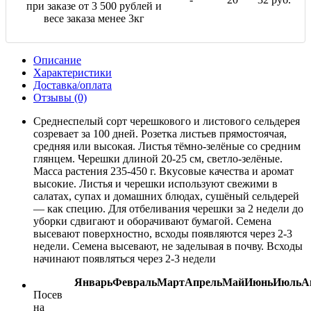
при заказе от 3 500 рублей и
весе заказа менее 3кг
Описание
Характеристики
Доставка/оплата
Отзывы (0)
Среднеспелый сорт черешкового и листового сельдерея
созревает за 100 дней. Розетка листьев прямостоячая,
средняя или высокая. Листья тёмно-зелёные со средним
глянцем. Черешки длиной 20-25 см, светло-зелёные.
Масса растения 235-450 г. Вкусовые качества и аромат
высокие. Листья и черешки используют свежими в
салатах, супах и домашних блюдах, сушёный сельдерей
— как специю. Для отбеливания черешки за 2 недели до
уборки сдвигают и оборачивают бумагой. Семена
высевают поверхностно, всходы появляются через 2-3
недели. Семена высевают, не заделывая в почву. Всходы
начинают появляться через 2-3 недели
Январь
Февраль
Март
Апрель
Май
Июнь
Июль
А
Посев
на