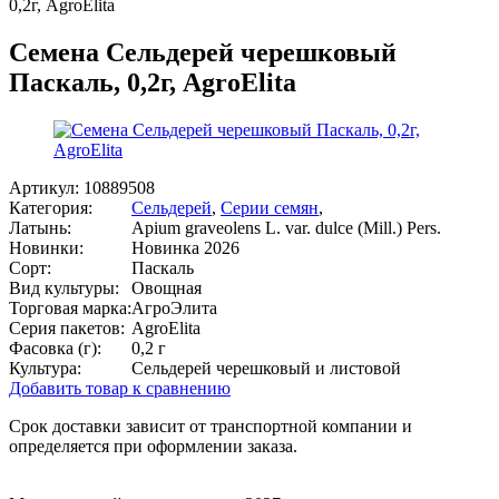
0,2г, AgroElita
Семена Сельдерей черешковый
Паскаль, 0,2г, AgroElita
Артикул:
10889508
Категория:
Сельдерей
,
Серии семян
,
Латынь:
Apium graveolens L. var. dulce (Mill.) Pers.
Новинки:
Новинка 2026
Сорт:
Паскаль
Вид культуры:
Овощная
Торговая марка:
АгроЭлита
Серия пакетов:
AgroElita
Фасовка (г):
0,2 г
Культура:
Сельдерей черешковый и листовой
Добавить товар к сравнению
Срок доставки зависит от транспортной компании и
определяется при оформлении заказа.