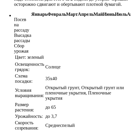
осторожно сдвигают и обертывают плотной бумагой.
Январь
Февраль
Март
Апрель
Май
Июнь
Июль
А
Посев
на
рассаду
Высадка
рассады
Сбор
урожая
Цвет:
зеленый
Освещенность
Солнце
грядок:
Схема
35х40
посадки:
Открытый грунт, Открытый грунт или
Условия
пленочные укрытия, Пленочные
выращивания:
укрытия
Размер
до 65
растения:
Урожайность:
до 3,7
Скорость
Среднеспелый
созревания: