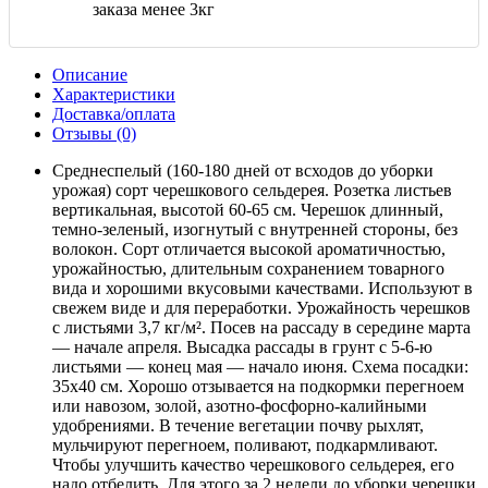
заказа менее 3кг
Описание
Характеристики
Доставка/оплата
Отзывы (0)
Среднеспелый (160-180 дней от всходов до уборки
урожая) сорт черешкового сельдерея. Розетка листьев
вертикальная, высотой 60-65 см. Черешок длинный,
темно-зеленый, изогнутый с внутренней стороны, без
волокон. Сорт отличается высокой ароматичностью,
урожайностью, длительным сохранением товарного
вида и хорошими вкусовыми качествами. Используют в
свежем виде и для переработки. Урожайность черешков
с листьями 3,7 кг/м². Посев на рассаду в середине марта
— начале апреля. Высадка рассады в грунт с 5-6-ю
листьями — конец мая — начало июня. Схема посадки:
35х40 см. Хорошо отзывается на подкормки перегноем
или навозом, золой, азотно-фосфорно-калийными
удобрениями. В течение вегетации почву рыхлят,
мульчируют перегноем, поливают, подкармливают.
Чтобы улучшить качество черешкового сельдерея, его
надо отбелить. Для этого за 2 недели до уборки черешки