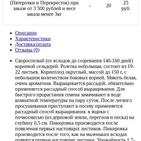
(Пятерочки и Перекресток) при
25
-
20
заказе от 3 500 рублей и весе
руб.
заказа менее 3кг
Описание
Характеристики
Доставка/оплата
Отзывы (0)
Скороспелый (от всходов до созревания 140-160 дней)
корневой сельдерей. Розетка небольшая, состоит из 19-
22 листьев. Корнеплод округлый, массой до 150 г, с
небольшим количеством боковых корней. Мякоть белая,
очень ароматная. Выращивается рассадой. обязательно
применяется рассадный способ выращивания. Для
быстрого прорастания семена замачивают в воде
комнатной температуры на пару суток. После легкого
просушивания приступают к посеву применяется
рассадный способ выращивания. в ящики с
почвосмесью (из дерновой земли, перегноя и песка) на
глубину 0,5 см. Пикировка производится после
появления первых настоящих листиков. Пикировка
производится после того, как на маленьких всходах
появятся первые настоящие листики. Урожайность 1,7-