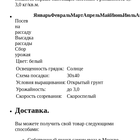
3,0 кг/кв.м.
Январь
Февраль
Март
Апрель
Май
Июнь
Июль
А
Посев
на
рассаду
Высадка
рассады
Сбор
урожая
Цвет:
белый
Освещенность грядок:
Солнце
Схема посадки:
30х40
Условия выращивания:
Открытый грунт
Урожайность:
до 3,0
Скорость созревания:
Скороспелый
Доставка.
Вы можете получить свой товар следующими
способами:
Собственный пункт самовывоза в Москве.