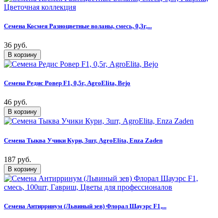
Семена Космея Разноцветные воланы, смесь, 0,3г,...
36 руб.
Семена Редис Ровер F1, 0,5г, AgroElita, Bejo
46 руб.
Семена Тыква Учики Кури, 3шт, AgroElita, Enza Zaden
187 руб.
Семена Антирринум (Львиный зев) Флорал Шауэрс F1,...