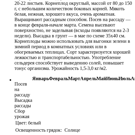
20-22 листьев. Корнеплод округлый, массой от 80 до 150
г, с небольшим количеством боковых корней. Мякоть
белая, нежная, хорошего вкуса, очень ароматная.
Выращивают рассадным способом. Посев на рассаду —
в конце февраля-начале марта. Семена высевают
поверхностно, не заделывая (всходы появляются на 2-3
недели). Высадка в грунт — в мае по схеме 35х40 см.
Корнеплоды можно использовать для выгонки зелени в
зимний период в комнатных условиях или в
обогреваемых теплицах. Сорт характеризуется хорошей
лежкостью и транспортабельностью. Употребление
сельдерея способствует выведению солей, повышает
тонус организма. Урожайность 1,5-3,0 кг/м2.
Январь
Февраль
Март
Апрель
Май
Июнь
Июль
А
Посев
на
рассаду
Высадка
рассады
Сбор
урожая
Цвет:
белый
Освещенность грядок:
Солнце