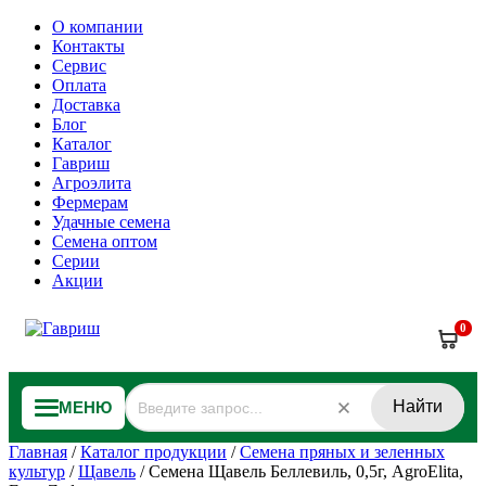
О компании
Контакты
Сервис
Оплата
Доставка
Блог
Каталог
Гавриш
Агроэлита
Фермерам
Удачные семена
Семена оптом
Серии
Акции
0
Найти
МЕНЮ
Главная
/
Каталог продукции
/
Семена пряных и зеленных
культур
/
Щавель
/
Семена Щавель Беллевиль, 0,5г, AgroElita,