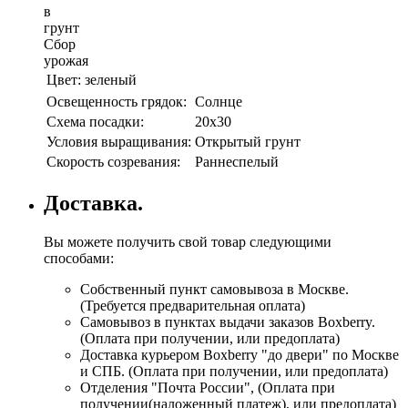
в
грунт
Сбор
урожая
Цвет:
зеленый
Освещенность грядок:
Солнце
Схема посадки:
20х30
Условия выращивания:
Открытый грунт
Скорость созревания:
Раннеспелый
Доставка.
Вы можете получить свой товар следующими
способами:
Собственный пункт самовывоза в Москве.
(Требуется предварительная оплата)
Самовывоз в пунктах выдачи заказов Boxberry.
(Оплата при получении, или предоплата)
Доставка курьером Boxberry "до двери" по Москве
и СПБ. (Оплата при получении, или предоплата)
Отделения "Почта России", (Оплата при
получении(наложенный платеж), или предоплата)