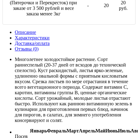
(Пятерочки и Перекресток) при
20
-
20
заказе от 3 500 рублей и весе
руб.
заказа менее 3кг
Описание
Характеристики
Доставка/оплата
Отзывы (0)
Многолетнее холодостойкое растение. Сорт
раннеспелый (20-37 дней от всходов до технической
спелости). Куст раскидистый, листья ярко-зеленые,
удлиненно овальной формы с приятным кисловатым
вкусом. Срезка листьев по мере отрастания в течение
всего вегетационного периода. Содержат витамин С,
каротин, витамины группы В, ценные органические
кислоты. Сорт урожайный, молодые листья отрастают
быстро. Используют как раннюю витаминную зелень в
кулинарии для приготовления первых блюд, начинок
для пирогов, в салатах, для зимнего употребления
консервируют и солят.
Январь
Февраль
Март
Апрель
Май
Июнь
Июль
Ав
Посев