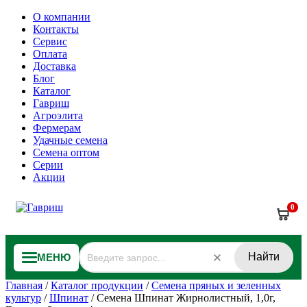
О компании
Контакты
Сервис
Оплата
Доставка
Блог
Каталог
Гавриш
Агроэлита
Фермерам
Удачные семена
Семена оптом
Серии
Акции
0
Найти
МЕНЮ
Главная
/
Каталог продукции
/
Семена пряных и зеленных
культур
/
Шпинат
/
Семена Шпинат Жирнолистный, 1,0г,