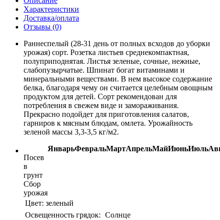
Описание
Характеристики
Доставка/оплата
Отзывы (0)
Раннеспелый (28-31 день от полных всходов до уборки
урожая) сорт. Розетка листьев среднекомпактная,
полуприподнятая. Листья зеленые, сочные, нежные,
слабопузырчатые. Шпинат богат витаминами и
минеральными веществами. В нем высокое содержание
белка, благодаря чему он считается целебным овощным
продуктом для детей. Сорт рекомендован для
потребления в свежем виде и замораживания.
Прекрасно подойдет для приготовления салатов,
гарниров к мясным блюдам, омлета. Урожайность
зеленой массы 3,3-3,5 кг/м2.
Январь
Февраль
Март
Апрель
Май
Июнь
Июль
Ав
Посев
в
грунт
Сбор
урожая
Цвет:
зеленый
Освещенность грядок:
Солнце