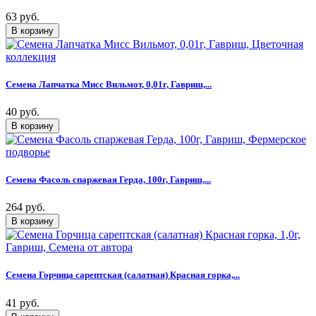
63 руб.
Семена Лапчатка Мисс Вильмот, 0,01г, Гавриш,...
40 руб.
Семена Фасоль спаржевая Герда, 100г, Гавриш,...
264 руб.
Семена Горчица сарептская (салатная) Красная горка,...
41 руб.