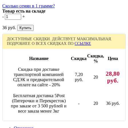
Сколько семян в 1 грамме?
Товар есть на складе
-
+
36 руб.
ДОСТУПНЫЕ СКИДКИ. ДЕЙСТВУЕТ МАКСИМАЛЬНАЯ.
ПОДРОБНЕЕ О ВСЕХ СКИДКАХ ПО
ССЫЛКЕ
Скидка,
Название
Скидка
Цена
%
Скидка при доставке
28,80
транспортной компанией
7,20
20
СДЭК и предварительной
руб.
руб.
оплате на сайте - 20%
Бесплатная доставка 5Post
(Пятерочки и Перекресток)
-
20
36 руб.
при заказе от 3 500 рублей и
весе заказа менее 3кг