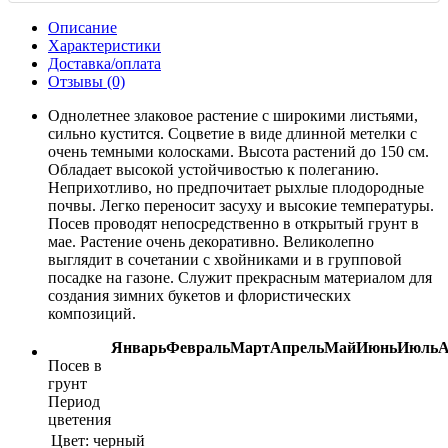
Описание
Характеристики
Доставка/оплата
Отзывы (0)
Однолетнее злаковое растение с широкими листьями,
сильно кустится. Соцветие в виде длинной метелки с
очень темными колосками. Высота растений до 150 см.
Обладает высокой устойчивостью к полеганию.
Неприхотливо, но предпочитает рыхлые плодородные
почвы. Легко переносит засуху и высокие температуры.
Посев проводят непосредственно в открытый грунт в
мае. Растение очень декоративно. Великолепно
выглядит в сочетании с хвойниками и в групповой
посадке на газоне. Служит прекрасным материалом для
создания зимних букетов и флористических
композиций.
Январь
Февраль
Март
Апрель
Май
Июнь
Июль
А
Посев в
грунт
Период
цветения
Цвет:
черный