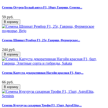
Семена Огурец Белый ангел F1, 10шт, Гавриш, Семена...
59 руб.
Семена Шпинат Рембор F1, 25г, Гавриш, Фермерское...
244 руб.
Семена Капуста декоративная Нагойя красная F1, 6шт,...
66 руб.
Семена Кукуруза сахарная Трофи F1, 15шт, AgroElita,...