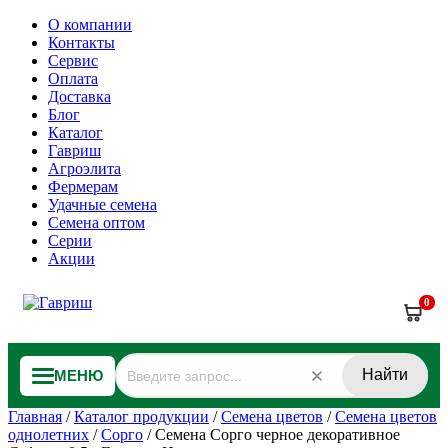
О компании
Контакты
Сервис
Оплата
Доставка
Блог
Каталог
Гавриш
Агроэлита
Фермерам
Удачные семена
Семена оптом
Серии
Акции
0
Найти
МЕНЮ
Главная
/
Каталог продукции
/
Семена цветов
/
Семена цветов
однолетних
/
Сорго
/
Семена Сорго черное декоративное