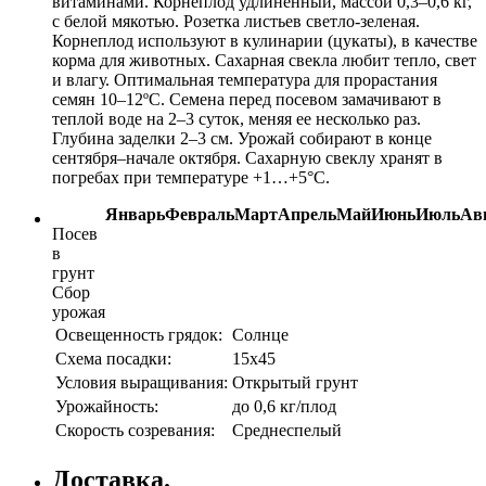
витаминами. Корнеплод удлиненный, массой 0,3–0,6 кг,
с белой мякотью. Розетка листьев светло-зеленая.
Корнеплод используют в кулинарии (цукаты), в качестве
корма для животных. Сахарная свекла любит тепло, свет
и влагу. Оптимальная температура для прорастания
семян 10–12ºС. Семена перед посевом замачивают в
теплой воде на 2–3 суток, меняя ее несколько раз.
Глубина заделки 2–3 см. Урожай собирают в конце
сентября–начале октября. Сахарную свеклу хранят в
погребах при температуре +1…+5°С.
Январь
Февраль
Март
Апрель
Май
Июнь
Июль
Ав
Посев
в
грунт
Сбор
урожая
Освещенность грядок:
Солнце
Схема посадки:
15х45
Условия выращивания:
Открытый грунт
Урожайность:
до 0,6 кг/плод
Скорость созревания:
Среднеспелый
Доставка.