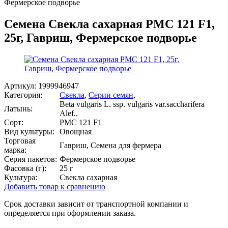
Фермерское подворье
Семена Свекла сахарная РМС 121 F1,
25г, Гавриш, Фермерское подворье
Артикул:
1999946947
Категория:
Свекла
,
Серии семян
,
Beta vulgaris L. ssp. vulgaris var.saccharifera
Латынь:
Alef..
Сорт:
РMC 121 F1
Вид культуры:
Овощная
Торговая
Гавриш, Семена для фермера
марка:
Серия пакетов:
Фермерское подворье
Фасовка (г):
25 г
Культура:
Свекла сахарная
Добавить товар к сравнению
Срок доставки зависит от транспортной компании и
определяется при оформлении заказа.