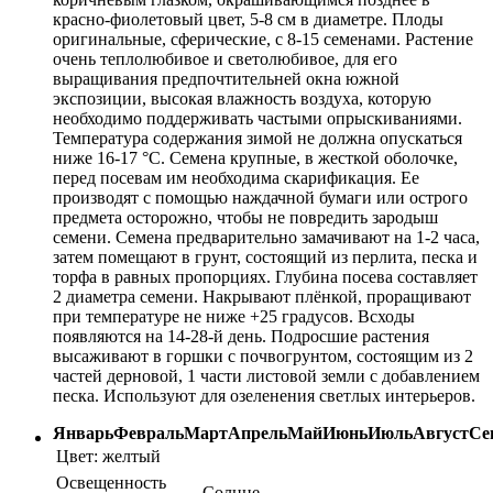
красно-фиолетовый цвет, 5-8 см в диаметре. Плоды
оригинальные, сферические, с 8-15 семенами. Растение
очень теплолюбивое и светолюбивое, для его
выращивания предпочтительней окна южной
экспозиции, высокая влажность воздуха, которую
необходимо поддерживать частыми опрыскиваниями.
Температура содержания зимой не должна опускаться
ниже 16-17 °C. Семена крупные, в жесткой оболочке,
перед посевам им необходима скарификация. Ее
производят с помощью наждачной бумаги или острого
предмета осторожно, чтобы не повредить зародыш
семени. Семена предварительно замачивают на 1-2 часа,
затем помещают в грунт, состоящий из перлита, песка и
торфа в равных пропорциях. Глубина посева составляет
2 диаметра семени. Накрывают плёнкой, проращивают
при температуре не ниже +25 градусов. Всходы
появляются на 14-28-й день. Подросшие растения
высаживают в горшки с почвогрунтом, состоящим из 2
частей дерновой, 1 части листовой земли с добавлением
песка. Используют для озеленения светлых интерьеров.
Январь
Февраль
Март
Апрель
Май
Июнь
Июль
Август
Се
Цвет:
желтый
Освещенность
Солнце