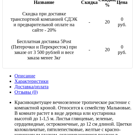
Название
Скидка
Цена
%
Скидка при доставке
транспортной компанией СДЭК
0
-
20
и предварительной оплате на
руб.
сайте - 20%
Бесплатная доставка 5Post
(Пятерочки и Перекресток) при
0
-
20
заказе от 3 500 рублей и весе
руб.
заказа менее 3кг
Описание
Характеристики
Доставка/оплата
Отзывы (0)
Красивоцветущее вечнозеленое тропическое растение с
компактной кроной. Относится к семейству Мальвовые.
В комнате растет в виде деревца или кустарника
высотой до 1-1,5 м. Листья глянцевые, зеленые,
сердцевидные, остроконечные, до 12 см длиной. Цветки
колокольчатые, пятилепестковые, желтые с красно-
коричневым глазком, окрашивающимся позднее в