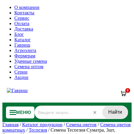
О компании
Контакты
Сервис
Оплата
Доставка
Блог
Каталог
Гавриш
Агроэлита
Фермерам
Удачные семена
Семена оптом
Серии
Акции
0
Найти
МЕНЮ
Главная
/
Каталог продукции
/
Семена цветов
/
Семена цветов
комнатных
/
Теспезия
/
Семена Теспезия Суматра, 3шт,