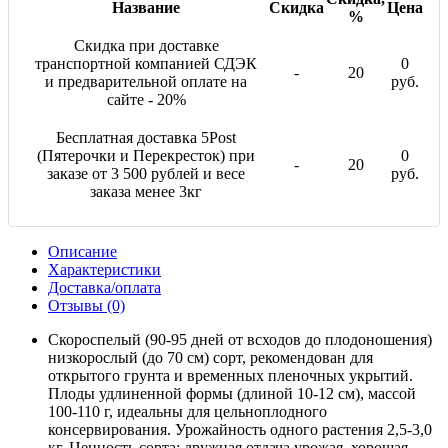
Название
Скидка
Цена
%
Скидка при доставке
транспортной компанией СДЭК
0
-
20
и предварительной оплате на
руб.
сайте - 20%
Бесплатная доставка 5Post
(Пятерочки и Перекресток) при
0
-
20
заказе от 3 500 рублей и весе
руб.
заказа менее 3кг
Описание
Характеристики
Доставка/оплата
Отзывы (0)
Скороспелый (90-95 дней от всходов до плодоношения)
низкорослый (до 70 см) сорт, рекомендован для
открытого грунта и временных пленочных укрытий.
Плоды удлиненной формы (длиной 10-12 см), массой
100-110 г, идеальны для цельноплодного
консервирования. Урожайность одного растения 2,5-3,0
кг. Ценность сорта: дружная отдача урожая, хорошая