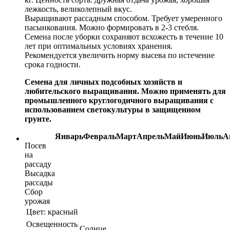
лежкость, великолепный вкус.
Выращивают рассадным способом. Требует умеренного
пасынкования. Можно формировать в 2-3 стебля.
Семена после уборки сохраняют всхожесть в течение 10
лет при оптимальных условиях хранения.
Рекомендуется увеличить норму высева по истечение
срока годности.
Семена для личных подсобных хозяйств и
любительского выращивания. Можно применять для
промышленного круглогодичного выращивания с
использованием светокультуры в защищенном
грунте.
Январь
Февраль
Март
Апрель
Май
Июнь
Июль
А
Посев
на
рассаду
Высадка
рассады
Сбор
урожая
Цвет:
красный
Освещенность
Солнце