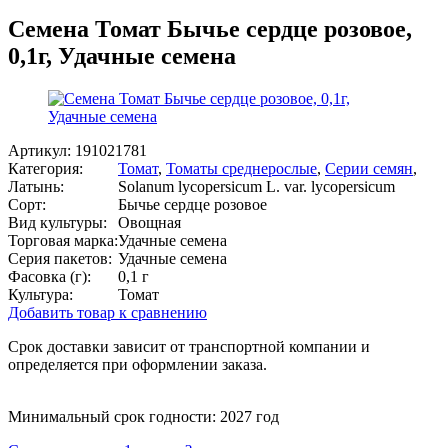
Семена Томат Бычье сердце розовое,
0,1г, Удачные семена
Артикул:
191021781
Категория:
Томат
,
Томаты среднерослые
,
Серии семян
,
Латынь:
Solanum lycopersicum L. var. lycopersicum
Сорт:
Бычье сердце розовое
Вид культуры:
Овощная
Торговая марка:
Удачные семена
Серия пакетов:
Удачные семена
Фасовка (г):
0,1 г
Культура:
Томат
Добавить товар к сравнению
Срок доставки зависит от транспортной компании и
определяется при оформлении заказа.
Минимальный срок годности: 2027 год