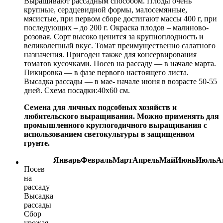
Выращивают рассадным способом. Плоды очень
крупные, сердцевидной формы, малосемянные,
мясистые, при первом сборе достигают массы 400 г, при
последующих – до 200 г. Окраска плодов – малиново-
розовая. Сорт высоко ценится за крупноплодность и
великолепный вкус. Томат преимущественно салатного
назначения. Пригоден также для консервирования
томатов кусочками. Посев на рассаду — в начале марта.
Пикировка — в фазе первого настоящего листа.
Высадка рассады — в мае- начале июня в возрасте 50-55
дней. Схема посадки:40х60 см.
Семена для личных подсобных хозяйств и
любительского выращивания. Можно применять для
промышленного круглогодичного выращивания с
использованием светокультуры в защищенном
грунте.
Январь
Февраль
Март
Апрель
Май
Июнь
Июль
А
Посев
на
рассаду
Высадка
рассады
Сбор
урожая