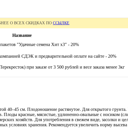
НЕЕ О ВСЕХ СКИДКАХ ПО
ССЫЛКЕ
Название
пакетов "Удачные семена Хит x3" - 20%
компанией СДЭК и предварительной оплате на сайте - 20%
ерекресток) при заказе от 3 500 рублей и весе заказа менее 3кг
той 40–45 см. Плодоношение растянутое. Для открытого грунта.
в. Плоды красные, мясистые, удлиненно-овальные с носиком (сли
ерских хозяйств. Для употребления в свежем виде, засолки и ц
ных условиях хранения. Рекомендуется увеличить норму высева 