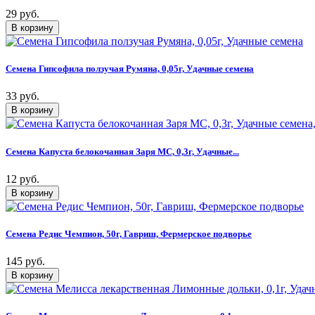
29 руб.
Семена Гипсофила ползучая Румяна, 0,05г, Удачные семена
33 руб.
Семена Капуста белокочанная Заря МС, 0,3г, Удачные...
12 руб.
Семена Редис Чемпион, 50г, Гавриш, Фермерское подворье
145 руб.