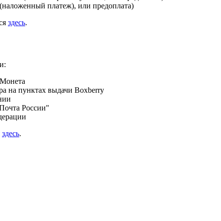
(наложенный платеж), или предоплата)
ься
здесь
.
и:
 Монета
а на пунктах выдачи Boxberry
нии
Почта России"
дерации
я
здесь
.