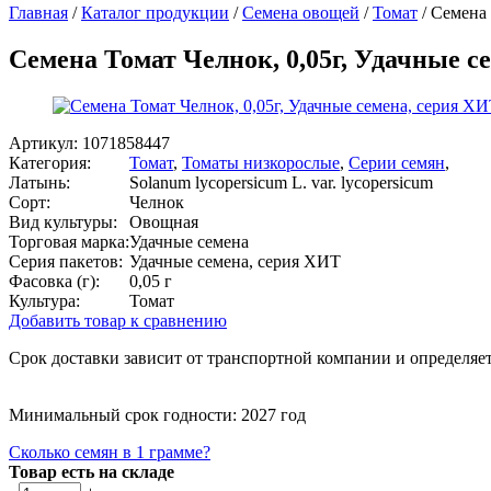
Главная
/
Каталог продукции
/
Семена овощей
/
Томат
/
Семена 
Семена Томат Челнок, 0,05г, Удачные с
Артикул:
1071858447
Категория:
Томат
,
Томаты низкорослые
,
Серии семян
,
Латынь:
Solanum lycopersicum L. var. lycopersicum
Сорт:
Челнок
Вид культуры:
Овощная
Торговая марка:
Удачные семена
Серия пакетов:
Удачные семена, серия ХИТ
Фасовка (г):
0,05 г
Культура:
Томат
Добавить товар к сравнению
Срок доставки зависит от транспортной компании и определяет
Минимальный срок годности: 2027 год
Сколько семян в 1 грамме?
Товар есть на складе