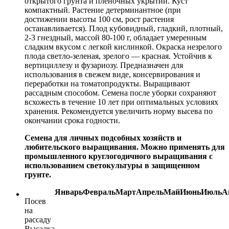
открытого грунта и пленочных укрытий. Куст
компактный. Растение детерминантное (при
достижении высоты 100 см, рост растения
останавливается). Плод кубовидный, гладкий, плотный,
2-3 гнездный, массой 80-100 г, обладает умеренным
сладким вкусом с легкой кислинкой. Окраска незрелого
плода светло-зеленая, зрелого — красная. Устойчив к
вертициллезу и фузариозу. Предназначен для
использования в свежем виде, консервирования и
переработки на томатопродукты. Выращивают
рассадным способом. Семена после уборки сохраняют
всхожесть в течение 10 лет при оптимальных условиях
хранения. Рекомендуется увеличить норму высева по
окончании срока годности.
Семена для личных подсобных хозяйств и
любительского выращивания. Можно применять для
промышленного круглогодичного выращивания с
использованием светокультуры в защищенном
грунте.
Январь
Февраль
Март
Апрель
Май
Июнь
Июль
А
Посев
на
рассаду
Высадка