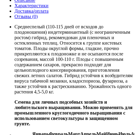
Описание
Характеристики
Доставка/оплата
Отзывы (0)
Среднеспелый (110-115 дней от всходов до
плодоношения) индетерминантный (с неограниченным
ростом) гибрид, рекомендован для пленочных и
остекленных теплиц. Относится к группе кистевых
томатов. Плоды округлой формы, гладкие, прочно
прикрепляются к плодоножке и не осыпаются после
созревания, массой 100-110 г. Плоды с повышенным
содержанием сахаров, прекрасно подходят для
цельноплодного консервирования, приготовления
свежих летних салатов. Гибрид устойчив к возбудителям
вируса табачной мозаики, кладоспориоза, фузариоза, а
также устойчив к растрескиванию. Урожайность одного
растения 4,5-5,0 кг.
Семена для личных подсобных хозяйств и
любительского выращивания. Можно применять для
промышленного круглогодичного выращивания с
использованием светокультуры в защищенном
грунте.
Январь
Февраль
Март
Апрель
Май
Июнь
Июль
А