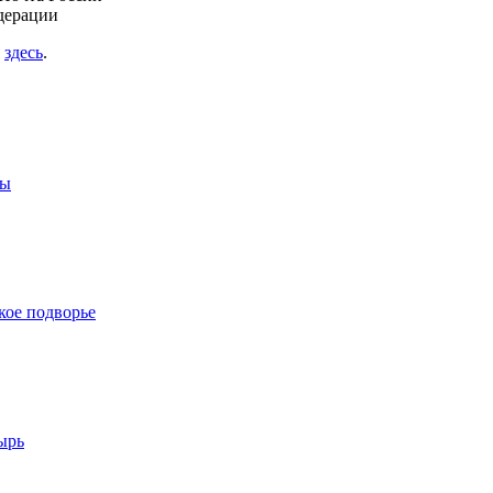
дерации
я
здесь
.