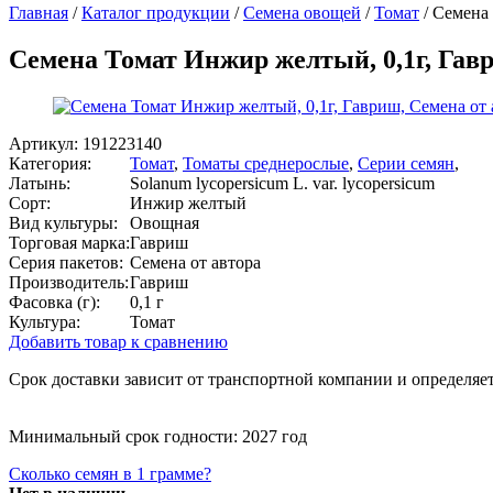
Главная
/
Каталог продукции
/
Семена овощей
/
Томат
/
Семена 
Семена Томат Инжир желтый, 0,1г, Гавр
Артикул:
191223140
Категория:
Томат
,
Томаты среднерослые
,
Серии семян
,
Латынь:
Solanum lycopersicum L. var. lycopersicum
Сорт:
Инжир желтый
Вид культуры:
Овощная
Торговая марка:
Гавриш
Серия пакетов:
Семена от автора
Производитель:
Гавриш
Фасовка (г):
0,1 г
Культура:
Томат
Добавить товар к сравнению
Срок доставки зависит от транспортной компании и определяет
Минимальный срок годности: 2027 год
Сколько семян в 1 грамме?