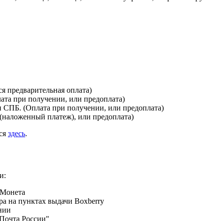
я предварительная оплата)
лата при получении, или предоплата)
и СПБ. (Оплата при получении, или предоплата)
(наложенный платеж), или предоплата)
ься
здесь
.
и:
 Монета
а на пунктах выдачи Boxberry
нии
Почта России"