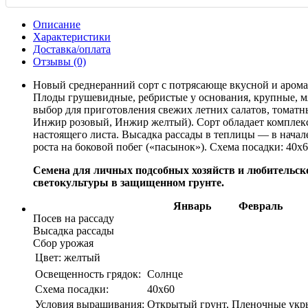
Описание
Характеристики
Доставка/оплата
Отзывы (0)
Новый среднеранний сорт с потрясающе вкусной и аромат
Плоды грушевидные, ребристые у основания, крупные, мя
выбор для приготовления свежих летних салатов, томатн
Инжир розовый, Инжир желтый). Сорт обладает комплексн
настоящего листа. Высадка рассады в теплицы — в начале
роста на боковой побег («пасынок»). Схема посадки: 40х6
Семена для личных подсобных хозяйств и любительс
светокультуры в защищенном грунте.
Январь
Февраль
Посев на рассаду
Высадка рассады
Сбор урожая
Цвет:
желтый
Освещенность грядок:
Солнце
Схема посадки:
40х60
Условия выращивания:
Открытый грунт, Пленочные укры