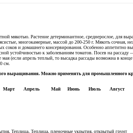
ной мякотью. Растение детерминантное, среднерослое, для выра
систые, многокамерные, массой до 200-250 г. Мякоть сочная, 
ых соков и домашнего консервирования. Особенно аппетитно выг
ой устойчивостью к заболеваниям томатов. Посев на рассаду — 
 мая (если апрель теплый, то высадка рассады возможна в конце 
0 см.
кого выращивания. Можно применять для промышленного кр
Март
Апрель
Май
Июнь
Июль
Август
тия, Теплица, Теплица, пленочные укрытия, открытый грунт