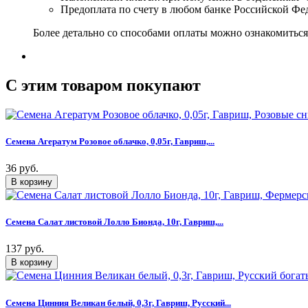
Предоплата по счету в любом банке Российской Фе
Более детально со способами оплаты можно ознакомитьс
C этим товаром покупают
Семена Агератум Розовое облачко, 0,05г, Гавриш,...
36 руб.
Семена Салат листовой Лолло Бионда, 10г, Гавриш,...
137 руб.
Семена Цинния Великан белый, 0,3г, Гавриш, Русский...