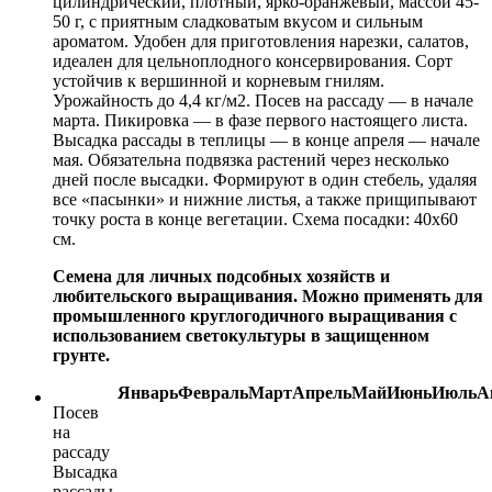
цилиндрический, плотный, ярко-оранжевый, массой 45-
50 г, с приятным сладковатым вкусом и сильным
ароматом. Удобен для приготовления нарезки, салатов,
идеален для цельноплодного консервирования. Сорт
устойчив к вершинной и корневым гнилям.
Урожайность до 4,4 кг/м2. Посев на рассаду — в начале
марта. Пикировка — в фазе первого настоящего листа.
Высадка рассады в теплицы — в конце апреля — начале
мая. Обязательна подвязка растений через несколько
дней после высадки. Формируют в один стебель, удаляя
все «пасынки» и нижние листья, а также прищипывают
точку роста в конце вегетации. Схема посадки: 40х60
см.
Семена для личных подсобных хозяйств и
любительского выращивания. Можно применять для
промышленного круглогодичного выращивания с
использованием светокультуры в защищенном
грунте.
Январь
Февраль
Март
Апрель
Май
Июнь
Июль
А
Посев
на
рассаду
Высадка
рассады