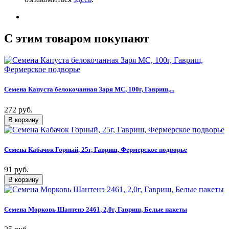
C этим товаром покупают
Семена Капуста белокочанная Заря МС, 100г, Гавриш,...
272 руб.
Семена Кабачок Горный, 25г, Гавриш, Фермерское подворье
91 руб.
Семена Морковь Шантенэ 2461, 2,0г, Гавриш, Белые пакеты