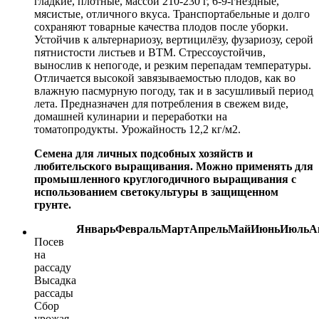
гладкие, плотные, массой 210-230 г, 6-9-гнёздные,
мясистые, отличного вкуса. Транспортабельные и долго
сохраняют товарные качества плодов после уборки.
Устойчив к альтернариозу, вертицилёзу, фузариозу, серой
пятнистости листьев и ВТМ. Стрессоустойчив,
вынослив к непогоде, и резким перепадам температуры.
Отличается высокой завязываемостью плодов, как во
влажную пасмурную погоду, так и в засушливый период
лета. Предназначен для потребления в свежем виде,
домашней кулинарии и переработки на
томатопродукты. Урожайность 12,2 кг/м2.
Семена для личных подсобных хозяйств и
любительского выращивания. Можно применять для
промышленного круглогодичного выращивания с
использованием светокультуры в защищенном
грунте.
Январь
Февраль
Март
Апрель
Май
Июнь
Июль
А
Посев
на
рассаду
Высадка
рассады
Сбор
урожая