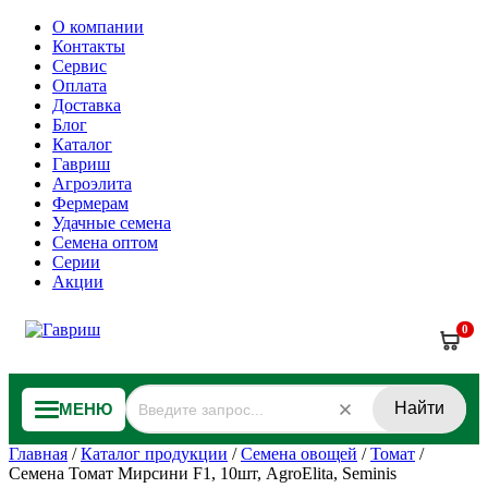
О компании
Контакты
Сервис
Оплата
Доставка
Блог
Каталог
Гавриш
Агроэлита
Фермерам
Удачные семена
Семена оптом
Серии
Акции
0
Найти
МЕНЮ
Главная
/
Каталог продукции
/
Семена овощей
/
Томат
/
Семена Томат Мирсини F1, 10шт, AgroElita, Seminis