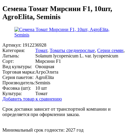
Семена Томат Мирсини F1, 10шт,
AgroElita, Seminis
Артикул:
1912236928
Категория:
Томат
,
Томаты среднерослые
,
Серии семян
,
Латынь:
Solanum lycopersicum L. var. lycopersicum
Сорт:
Мирсини F1
Вид культуры:
Овощная
Торговая марка:
АгроЭлита
Серия пакетов:
AgroElita
Производитель:
Seminis
Фасовка (шт):
10 шт
Культура:
Томат
Добавить товар к сравнению
Срок доставки зависит от транспортной компании и
определяется при оформлении заказа.
Минимальный срок годности: 2027 год