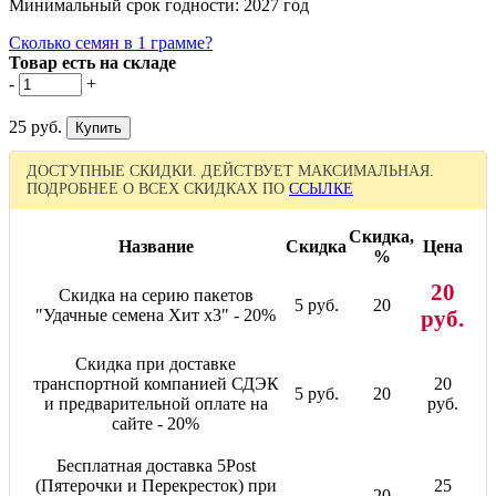
Минимальный срок годности: 2027 год
Сколько семян в 1 грамме?
Товар есть на складе
-
+
25 руб.
ДОСТУПНЫЕ СКИДКИ. ДЕЙСТВУЕТ МАКСИМАЛЬНАЯ.
ПОДРОБНЕЕ О ВСЕХ СКИДКАХ ПО
ССЫЛКЕ
Скидка,
Название
Скидка
Цена
%
20
Скидка на серию пакетов
5 руб.
20
"Удачные семена Хит x3" - 20%
руб.
Скидка при доставке
транспортной компанией СДЭК
20
5 руб.
20
и предварительной оплате на
руб.
сайте - 20%
Бесплатная доставка 5Post
(Пятерочки и Перекресток) при
25
-
20