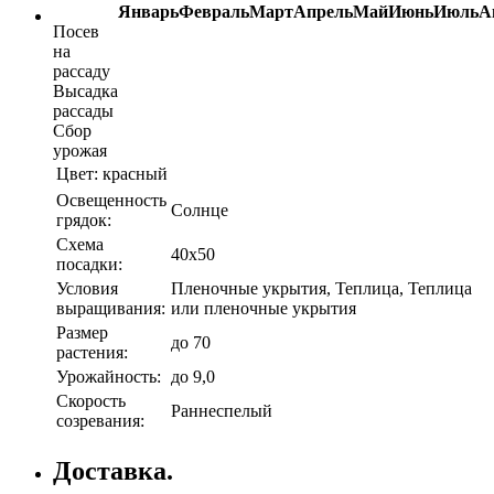
Январь
Февраль
Март
Апрель
Май
Июнь
Июль
А
Посев
на
рассаду
Высадка
рассады
Сбор
урожая
Цвет:
красный
Освещенность
Солнце
грядок:
Схема
40х50
посадки:
Условия
Пленочные укрытия, Теплица, Теплица
выращивания:
или пленочные укрытия
Размер
до 70
растения:
Урожайность:
до 9,0
Скорость
Раннеспелый
созревания:
Доставка.