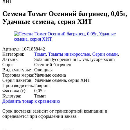
ХИТ
Семена Томат Осенний багрянец, 0,05г,
Удачные семена, серия ХИТ
Артикул:
1071858442
Категория:
Томат
,
Томаты низкорослые
,
Серии семян
,
Латынь:
Solanum lycopersicum L. var. lycopersicum
Сорт:
Осенний багрянец
Вид культуры:
Овощная
Торговая марка:
Удачные семена
Серия пакетов:
Удачные семена, серия ХИТ
Производитель:
Гавриш
Фасовка (г):
0,05 г
Культура:
Томат
Добавить товар к сравнению
Срок доставки зависит от транспортной компании и
определяется при оформлении заказа.