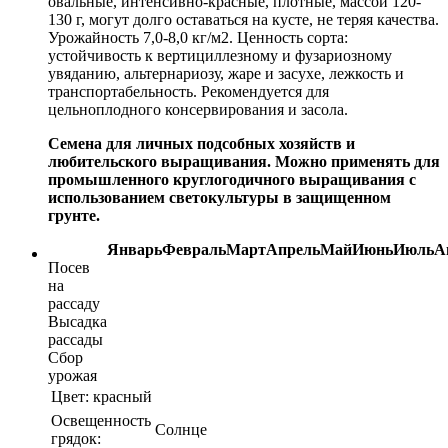
овальные, интенсивно-красные, плотные, массой 120-
130 г, могут долго оставаться на кусте, не теряя качества.
Урожайность 7,0-8,0 кг/м2. Ценность сорта:
устойчивость к вертициллезному и фузариозному
увяданию, альтернариозу, жаре и засухе, лежкость и
транспортабельность. Рекомендуется для
цельноплодного консервирования и засола.
Семена для личных подсобных хозяйств и
любительского выращивания. Можно применять для
промышленного круглогодичного выращивания с
использованием светокультуры в защищенном
грунте.
Январь
Февраль
Март
Апрель
Май
Июнь
Июль
А
Посев
на
рассаду
Высадка
рассады
Сбор
урожая
Цвет:
красный
Освещенность
Солнце
грядок: