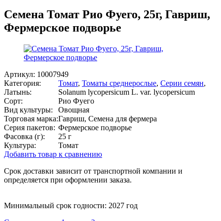
Семена Томат Рио Фуего, 25г, Гавриш,
Фермерское подворье
Артикул:
10007949
Категория:
Томат
,
Томаты среднерослые
,
Серии семян
,
Латынь:
Solanum lycopersicum L. var. lycopersicum
Сорт:
Рио Фуего
Вид культуры:
Овощная
Торговая марка:
Гавриш, Семена для фермера
Серия пакетов:
Фермерское подворье
Фасовка (г):
25 г
Культура:
Томат
Добавить товар к сравнению
Срок доставки зависит от транспортной компании и
определяется при оформлении заказа.
Минимальный срок годности: 2027 год