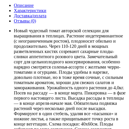
Описание
Характеристики
Доставка/оплата
Отзывы (0)
Новый чудесный томат авторской селекции для
выращивания в теплицах. Растение индетерминантное
(с неограниченным ростом), плодоносит обильно и
продолжительно. Через 110-120 дней в мощных
разветвленных кистях созревают сахарные плоды-
сливки аппетитного розового цвета. Замечательный
сорт для цельноплодного консервирования, особенно
нарядно смотрятся соленья-ассорти с желтыми черри-
томатами и огурцами. Плоды удобны в нарезке,
довольно плотные, но в тоже время сочные, с сильным
томатным ароматом, хороши для свежих салатов и
замораживания. Урожайность одного растения до 4,0кг.
Посев на рассаду — в конце марта. Пикировка — в фазе
первого настоящего листа. Высадка рассады в теплицы
— в конце апреля-начале мая. Обязательна подвязка
растений через несколько дней после высадки.
Формируют в один стебель, удаляя все «пасынки» и
нижние листья, а также прищипывают точку роста в
конце вегетации. Схема посадки: 40х60см. Плоды