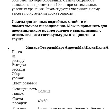
собирают по мере созревания. Семена сохраняют
всхожесть на протяжении 10 лет при оптимальных
условиях хранения. Рекомендуется увеличить норму
высева по истечении срока годности.
Семена для личных подсобных хозяйств и
любительского выращивания. Можно применять для
промышленного круглогодичного выращивания с
использованием светокультуры в защищенном
грунте.
Январь
Февраль
Март
Апрель
Май
Июнь
Июль
А
Посев
на
рассаду
Высадка
рассады
Сбор
урожая
Цвет:
розовый
Освещенность
Солнце
грядок:
Схема
40х60
посадки:
Условия
Пленочные укрытия, Теплица, Теплица