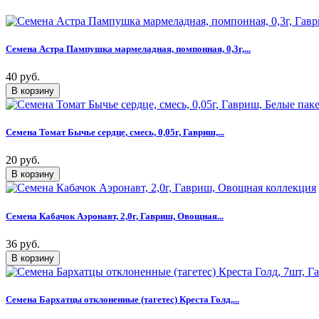
Семена Астра Пампушка мармеладная, помпонная, 0,3г,...
40 руб.
Семена Томат Бычье сердце, смесь, 0,05г, Гавриш,...
20 руб.
Семена Кабачок Аэронавт, 2,0г, Гавриш, Овощная...
36 руб.
Семена Бархатцы отклоненные (тагетес) Креста Голд,...