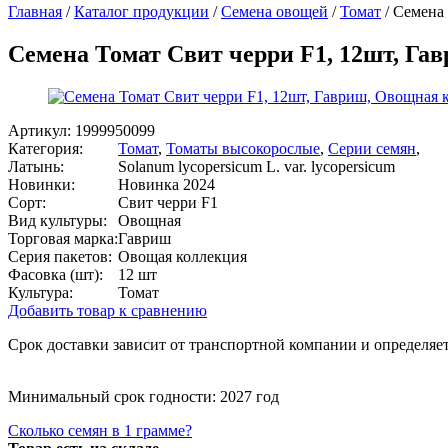
Главная
/
Каталог продукции
/
Семена овощей
/
Томат
/
Семена 
Семена Томат Свит черри F1, 12шт, Га
Артикул:
1999950099
Категория:
Томат
,
Томаты высокорослые
,
Серии семян
,
Латынь:
Solanum lycopersicum L. var. lycopersicum
Новинки:
Новинка 2024
Сорт:
Свит черри F1
Вид культуры:
Овощная
Торговая марка:
Гавриш
Серия пакетов:
Овощая коллекция
Фасовка (шт):
12 шт
Культура:
Томат
Добавить товар к сравнению
Срок доставки зависит от транспортной компании и определяет
Минимальный срок годности: 2027 год
Сколько семян в 1 грамме?