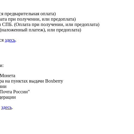
я предварительная оплата)
лата при получении, или предоплата)
и СПБ. (Оплата при получении, или предоплата)
(наложенный платеж), или предоплата)
ься
здесь
.
и:
 Монета
а на пунктах выдачи Boxberry
нии
Почта России"
дерации
я
здесь
.